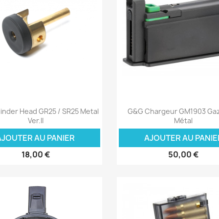
Aperçu rapide
Aperçu rapide


inder Head GR25 / SR25 Metal
G&G Chargeur GM1903 Ga
Ver.II
Métal
AJOUTER AU PANIER
AJOUTER AU PANIE
18,00 €
50,00 €