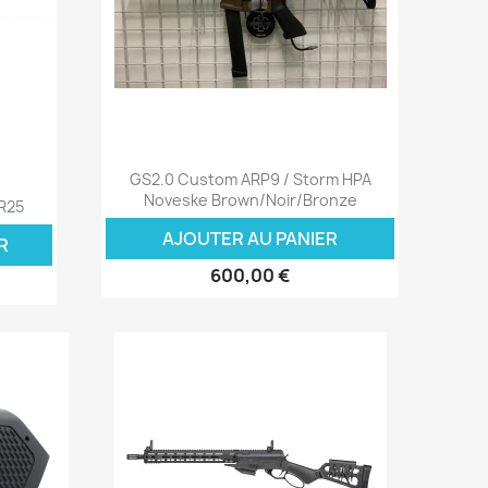
Aperçu rapide

GS2.0 Custom ARP9 / Storm HPA
Noveske Brown/Noir/Bronze
R25
AJOUTER AU PANIER
R
600,00 €