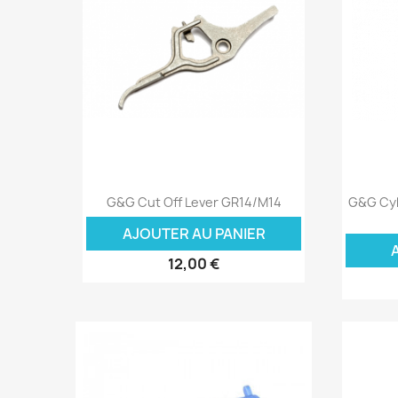
Aperçu rapide

G&G Cut Off Lever GR14/M14
G&G Cyl
AJOUTER AU PANIER
12,00 €