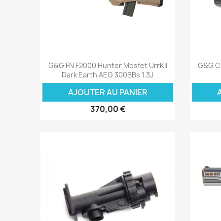
Aperçu rapide

G&G FN F2000 Hunter Mosfet UrrKii
G&G C
Dark Earth AEG 300BBs 1.3J
AJOUTER AU PANIER
370,00 €