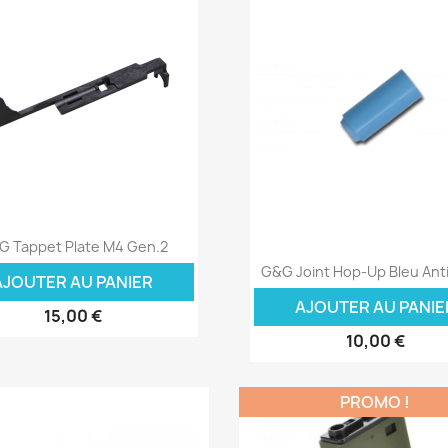
Aperçu rapide

G Tappet Plate M4 Gen.2
Aperçu rapide

G&G Joint Hop-Up Bleu Anti
AJOUTER AU PANIER
AJOUTER AU PANIE
15,00 €
10,00 €
PROMO !