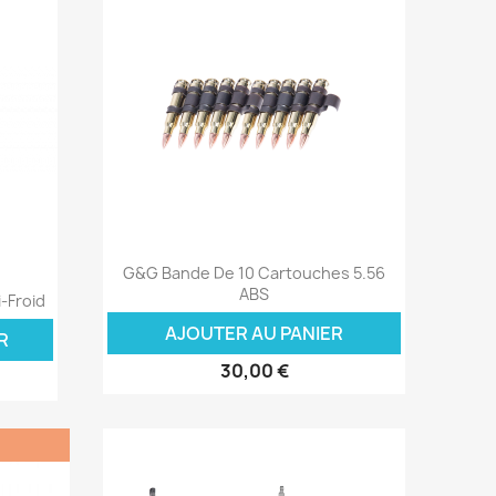
Aperçu rapide

G&G Bande De 10 Cartouches 5.56
ABS
-Froid
AJOUTER AU PANIER
R
30,00 €