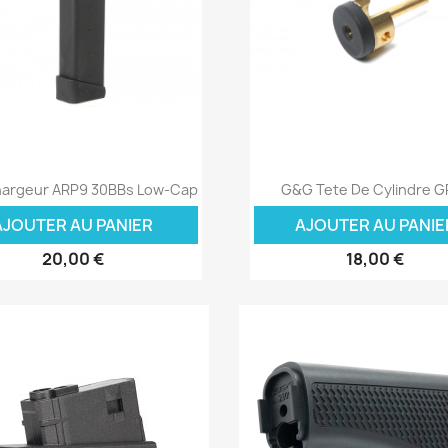
Aperçu rapide
Aperçu rapide


argeur ARP9 30BBs Low-Cap
G&G Tete De Cylindre G
AJOUTER AU PANIER
AJOUTER AU PANIE
20,00 €
18,00 €