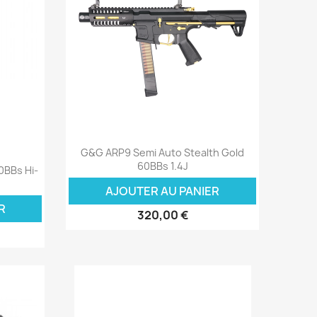
Aperçu rapide

G&G ARP9 Semi Auto Stealth Gold
60BBs 1.4J
0BBs Hi-
AJOUTER AU PANIER
R
320,00 €