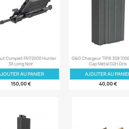
Aperçu rapide
Aperçu rapide


ut Complet FN F2000 Hunter
G&G Chargeur TR16 308 100B
3X Long Noir
Cap Métal G2H Gris
AJOUTER AU PANIER
AJOUTER AU PANIE
150,00 €
40,00 €