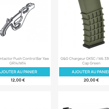
Aperçu rapide
Aperçu rapide


tactor Push Control Bar Yaw
G&G Chargeur GK5C / M4 33
GR14/M14
Cap Green
AJOUTER AU PANIER
AJOUTER AU PANIE
12,00 €
20,00 €