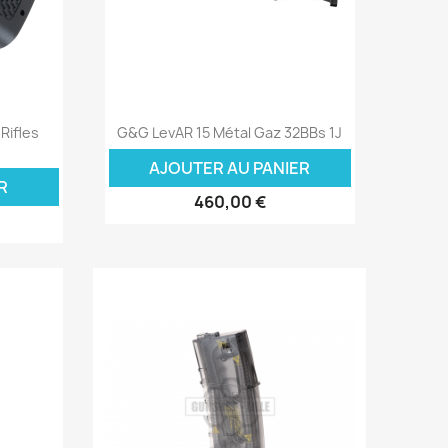
Aperçu rapide

Rifles
G&G LevAR 15 Métal Gaz 32BBs 1J
AJOUTER AU PANIER
R
460,00 €