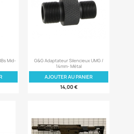
Aperçu rapide

Bs Mid-
G&G Adaptateur Silencieux UMG /
14mm- Métal
R
AJOUTER AU PANIER
14,00 €