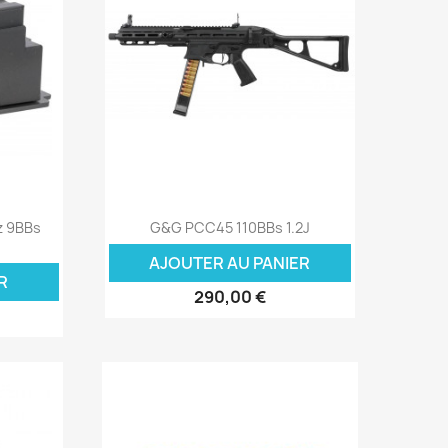
Aperçu rapide

z 9BBs
G&G PCC45 110BBs 1.2J
AJOUTER AU PANIER
R
290,00 €