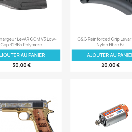
Aperçu rapide
Aperçu rapide


hargeur LevAR GOM V5 Low-
G&G Reinforced Grip Levar 
Cap 32BBs Polymere
Nylon Fibre Bk
AJOUTER AU PANIER
AJOUTER AU PANIE
30,00 €
20,00 €