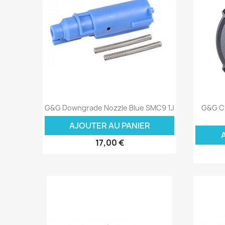
Aperçu rapide

G&G Downgrade Nozzle Blue SMC9 1J
G&G C
AJOUTER AU PANIER
17,00 €