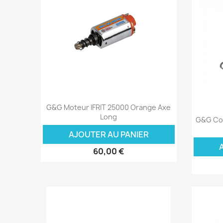
Aperçu rapide

G&G Moteur IFRIT 25000 Orange Axe
Long
G&G Con
AJOUTER AU PANIER
60,00 €