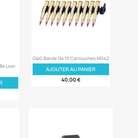
Aperçu rapide

G&G Bande De 10 Cartouches MG42
Bs Low-
AJOUTER AU PANIER
40,00 €
R