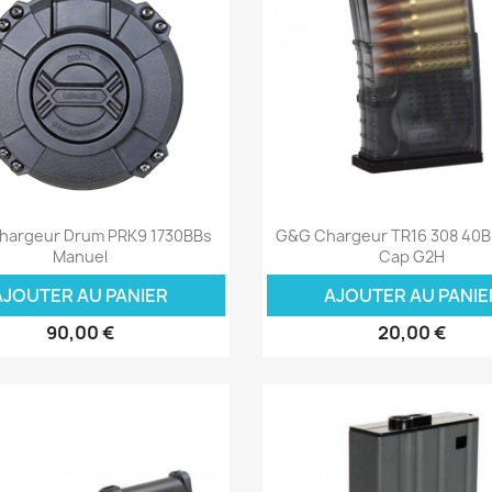
Aperçu rapide
Aperçu rapide


hargeur Drum PRK9 1730BBs
G&G Chargeur TR16 308 40B
Manuel
Cap G2H
AJOUTER AU PANIER
AJOUTER AU PANIE
90,00 €
20,00 €