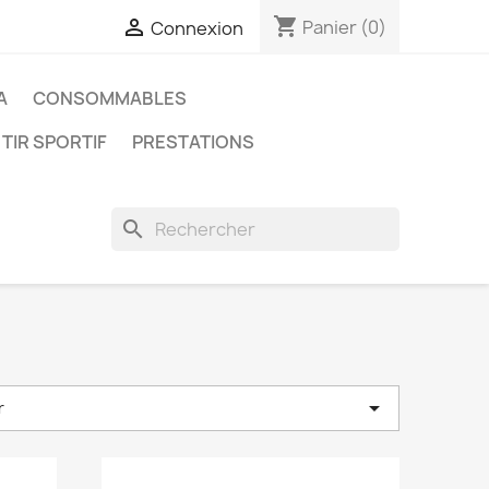
shopping_cart

Panier
(0)
Connexion
A
CONSOMMABLES
 TIR SPORTIF
PRESTATIONS
search

r