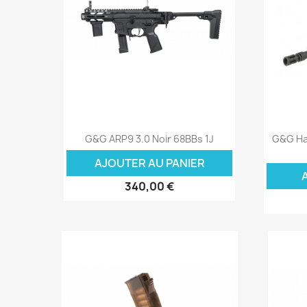
Aperçu rapide

G&G ARP9 3.0 Noir 68BBs 1J
G&G Ha
AJOUTER AU PANIER
340,00 €