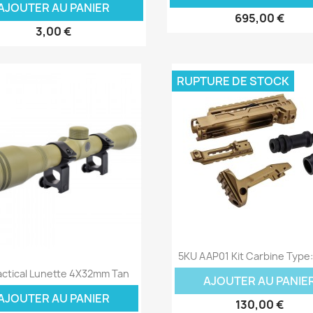
AJOUTER AU PANIER
695,00 €
3,00 €
RUPTURE DE STOCK
Aperçu rapide

5KU AAP01 Kit Carbine Type
Aperçu rapide

actical Lunette 4X32mm Tan
AJOUTER AU PANIE
AJOUTER AU PANIER
130,00 €