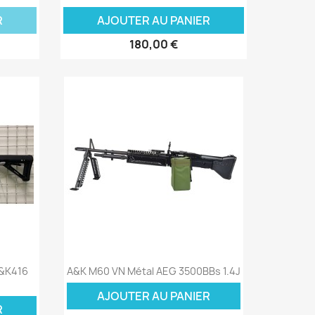
R
AJOUTER AU PANIER
180,00 €
Aperçu rapide

H&K416
A&K M60 VN Métal AEG 3500BBs 1.4J
AJOUTER AU PANIER
R