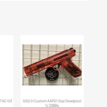
Aperçu rapide

ATAC G3
GS2.0 Custom AAP01 Gaz Deadpool
1J 23BBs