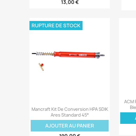
13,00 €
RUPTURE DE STOCK
ACM P
Aperçu rapide

Bl
Mancraft Kit De Conversion HPA SDIK
Ares Standard 45°
AJOUTER AU PANIER