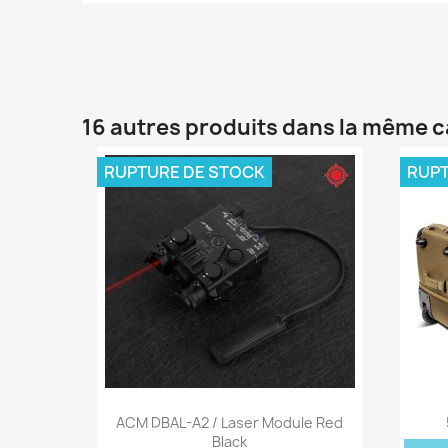
16 autres produits dans la même c
RUPTURE DE STOCK
RUPT
Aperçu rapide

ACM DBAL-A2 / Laser Module Red
Black