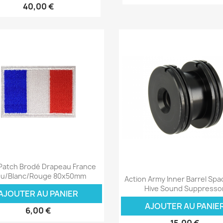
40,00 €
Aperçu rapide

atch Brodé Drapeau France
Aperçu rapide

eu/Blanc/Rouge 80x50mm
Action Army Inner Barrel Spa
Hive Sound Suppresso
AJOUTER AU PANIER
AJOUTER AU PANIE
6,00 €