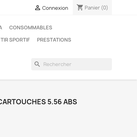
shopping_cart

Panier
(0)
Connexion
A
CONSOMMABLES
 TIR SPORTIF
PRESTATIONS
search
 CARTOUCHES 5.56 ABS