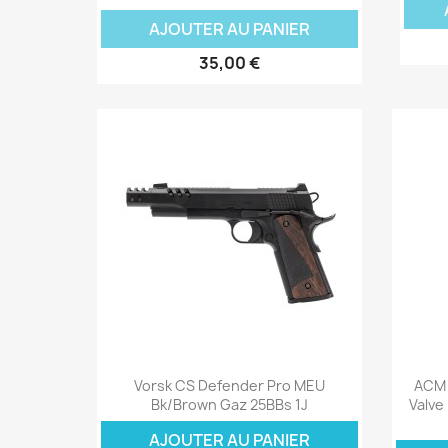
AJOUTER AU PANIER
35,00 €
Aperçu rapide

Vorsk CS Defender Pro MEU
ACM 
Bk/Brown Gaz 25BBs 1J
Valve
AJOUTER AU PANIER