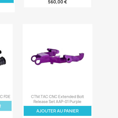
560,00 €
Aperçu rapide

:C FDE
CTM.TAC CNC Extended Bolt
Release Set AAP-01 Purple
R
AJOUTER AU PANIER