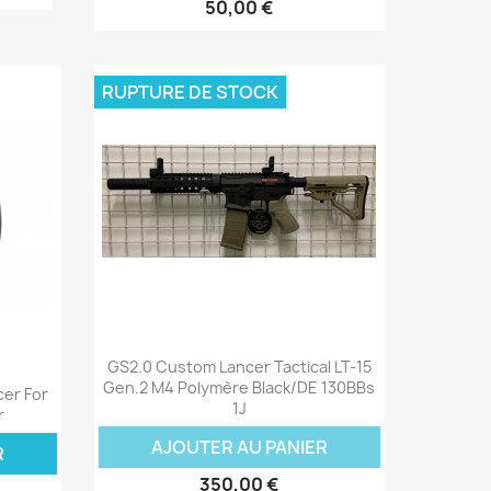
50,00 €
RUPTURE DE STOCK
Aperçu rapide

GS2.0 Custom Lancer Tactical LT-15
Gen.2 M4 Polymère Black/DE 130BBs
cer For
1J
r
AJOUTER AU PANIER
R
350,00 €