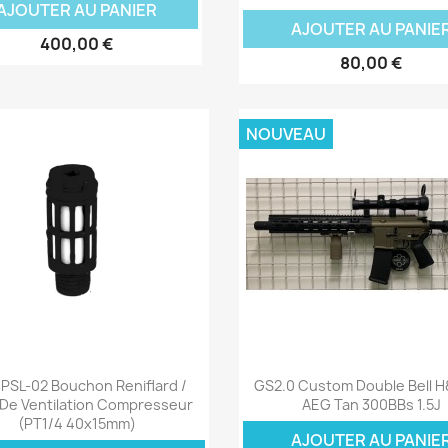
AJOUTER AU PANIER
AJOUTER AU PANIE
400,00 €
80,00 €
NOUVEAU
Aperçu rapide
Aperçu rapide


PSL-02 Bouchon Reniflard /
GS2.0 Custom Double Bell 
 De Ventilation Compresseur
AEG Tan 300BBs 1.5J
(PT1/4 40x15mm)
AJOUTER AU PANIE