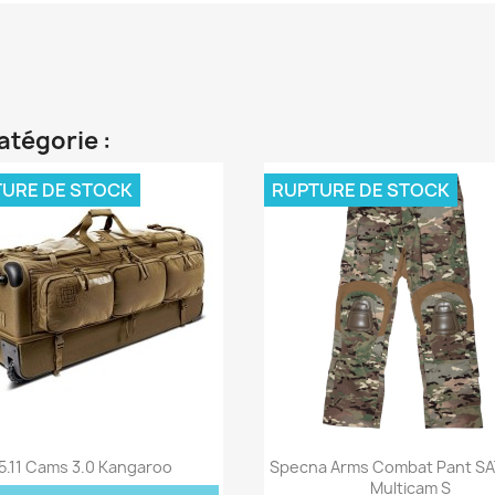
atégorie :
URE DE STOCK
RUPTURE DE STOCK
Aperçu rapide
Aperçu rapide


5.11 Cams 3.0 Kangaroo
Specna Arms Combat Pant S
Multicam S