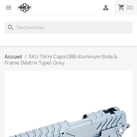
shopping_cart


(0)
search
Accueil
5KU TM Hi Capa GBB Aluminum Slide &
Frame (Matrix Type) Grey