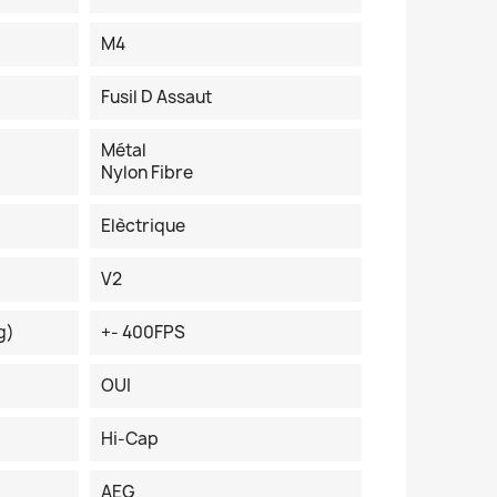
M4
Fusil D Assaut
Métal
Nylon Fibre
Elèctrique
V2
g)
+- 400FPS
OUI
Hi-Cap
AEG