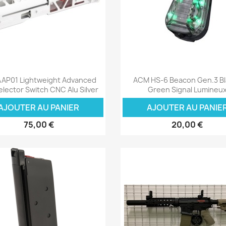
Aperçu rapide
Aperçu rapide


AAP01 Lightweight Advanced
ACM HS-6 Beacon Gen.3 Bl
elector Switch CNC Alu Silver
Green Signal Lumineu
AJOUTER AU PANIER
AJOUTER AU PANIE
75,00 €
20,00 €