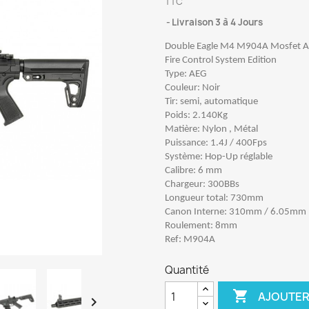
TTC
Livraison 3 à 4 Jours
Double Eagle M4 M904A Mosfet 
Fire Control System Edition
Type: AEG
Couleur: Noir
Tir: semi, automatique
Poids: 2.140Kg
Matière: Nylon , Métal
Puissance: 1.4J / 400Fps
Système: Hop-Up réglable
Calibre: 6 mm
Chargeur: 300BBs
Longueur total: 730mm
Canon Interne: 310mm / 6.05mm
Roulement: 8mm
Ref: M904A
Quantité

AJOUTER
