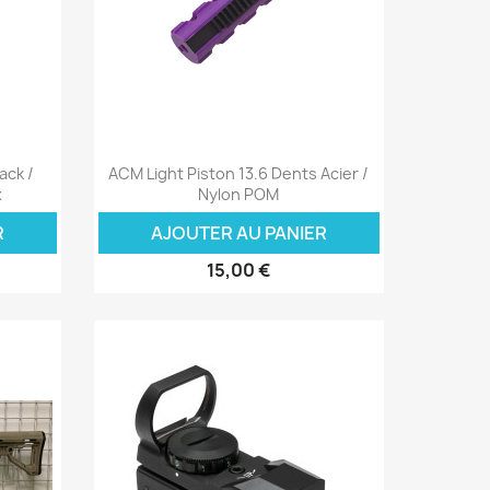
Aperçu rapide

ack /
ACM Light Piston 13.6 Dents Acier /
x
Nylon POM
R
AJOUTER AU PANIER
15,00 €