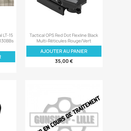
Aperçu rapide

l LT-15
Tactical OPS Red Dot Flexline Black
 130BBs
Multi-Réticules:Rouge/Vert
AJOUTER AU PANIER
R
35,00 €