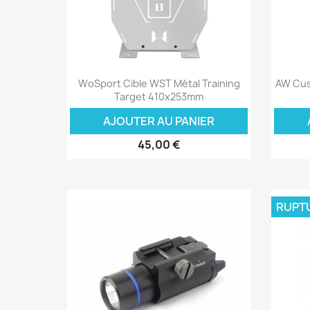
Aperçu rapide

WoSport Cible WST Métal Training
AW Cus
Target 410x253mm
AJOUTER AU PANIER
45,00 €
RUPT