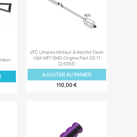
Aperçu rapide

VFC Umarex Moteur & Mosfet Dean
H&K MP7 SMG Origine Part:02-11
nikov
(2.6393)
AJOUTER AU PANIER
R
110,00 €