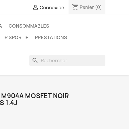
shopping_cart

Panier
(0)
Connexion
A
CONSOMMABLES
 TIR SPORTIF
PRESTATIONS
search
 M904A MOSFET NOIR
 1.4J