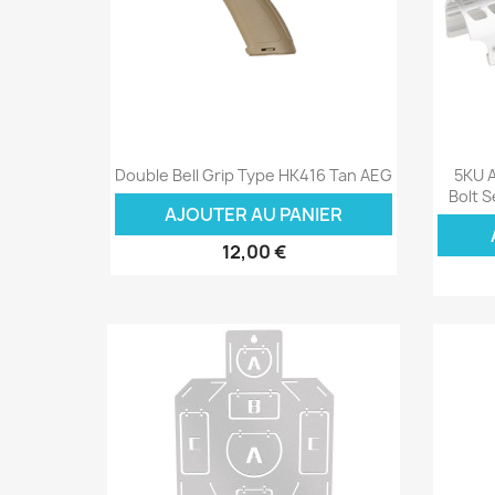
Aperçu rapide

Double Bell Grip Type HK416 Tan AEG
5KU 
Bolt S
AJOUTER AU PANIER
12,00 €