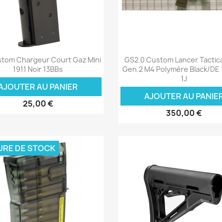
Aperçu rapide
Aperçu rapide


tom Chargeur Court Gaz Mini
GS2.0 Custom Lancer Tactica
1911 Noir 13BBs
Gen.2 M4 Polymère Black/DE
1J
AJOUTER AU PANIER
AJOUTER AU PANIE
25,00 €
350,00 €
URE DE STOCK