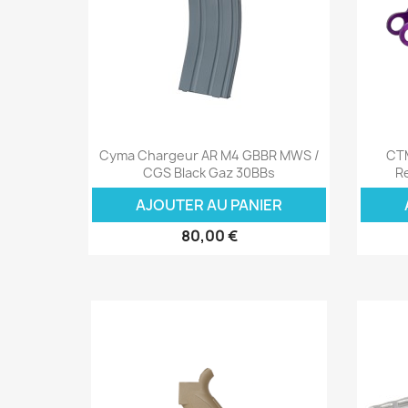
Aperçu rapide

Cyma Chargeur AR M4 GBBR MWS /
CT
CGS Black Gaz 30BBs
R
AJOUTER AU PANIER
80,00 €