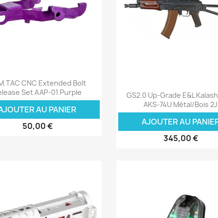
Aperçu rapide

M.TAC CNC Extended Bolt
Aperçu rapide

elease Set AAP-01 Purple
GS2.0 Up-Grade E&L Kalash
AKS-74U Métal/Bois 2J
AJOUTER AU PANIER
AJOUTER AU PANIE
50,00 €
345,00 €