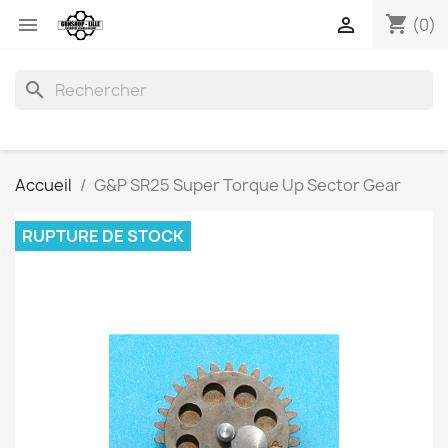
shopping_cart


(0)
search
Accueil
G&P SR25 Super Torque Up Sector Gear
RUPTURE DE STOCK