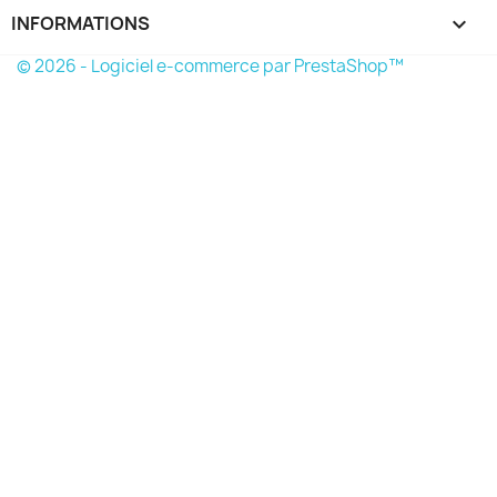
INFORMATIONS
keyboard_arrow_down
© 2026 - Logiciel e-commerce par PrestaShop™