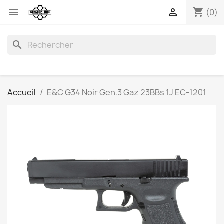
shopping_cart


(0)
search
Accueil
E&C G34 Noir Gen.3 Gaz 23BBs 1J EC-1201