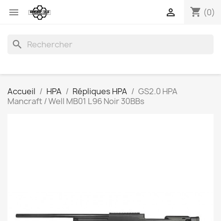
shopping_cart


(0)
search
Accueil
HPA
Répliques HPA
GS2.0 HPA
Mancraft / Well MB01 L96 Noir 30BBs