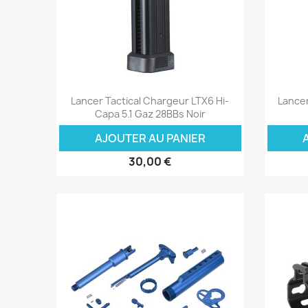
Aperçu rapide

Lancer Tactical Chargeur LTX6 Hi-
Lance
Capa 5.1 Gaz 28BBs Noir
AJOUTER AU PANIER
30,00 €