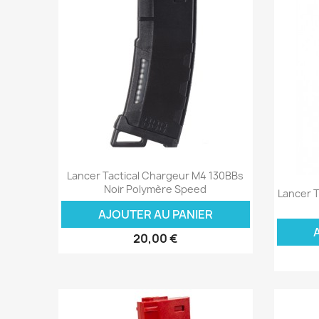
Aperçu rapide

Lancer Tactical Chargeur M4 130BBs
Noir Polymère Speed
Lancer T
AJOUTER AU PANIER
20,00 €