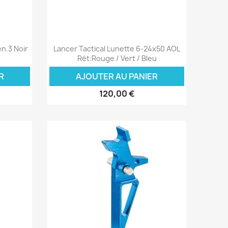
Aperçu rapide

n.3 Noir
Lancer Tactical Lunette 6-24x50 AOL
Rét:Rouge / Vert / Bleu
R
AJOUTER AU PANIER
120,00 €