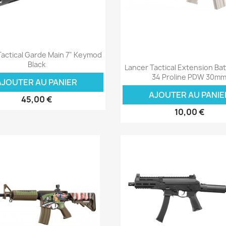
Aperçu rapide

Tactical Garde Main 7" Keymod
Aperçu rapide

Black
Lancer Tactical Extension Bat
34 Proline PDW 30m
AJOUTER AU PANIER
AJOUTER AU PANIE
45,00 €
10,00 €