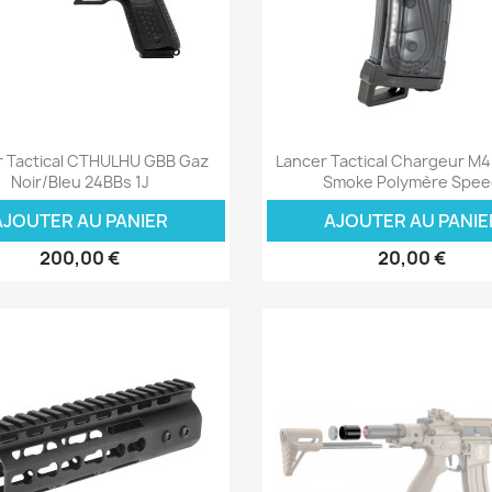
Aperçu rapide
Aperçu rapide


r Tactical CTHULHU GBB Gaz
Lancer Tactical Chargeur M
Noir/Bleu 24BBs 1J
Smoke Polymère Spe
AJOUTER AU PANIER
AJOUTER AU PANIE
200,00 €
20,00 €