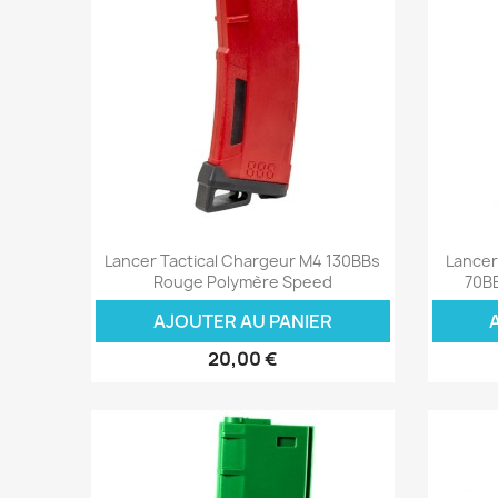
Aperçu rapide

Lancer Tactical Chargeur M4 130BBs
Lancer
Rouge Polymère Speed
70BB
AJOUTER AU PANIER
20,00 €