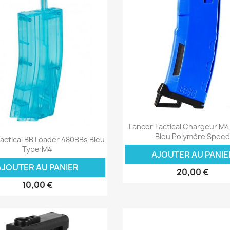
Aperçu rapide

Lancer Tactical Chargeur M
Aperçu rapide

Bleu Polymère Spee
actical BB Loader 480BBs Bleu
Type:M4
AJOUTER AU PANIE
AJOUTER AU PANIER
20,00 €
10,00 €