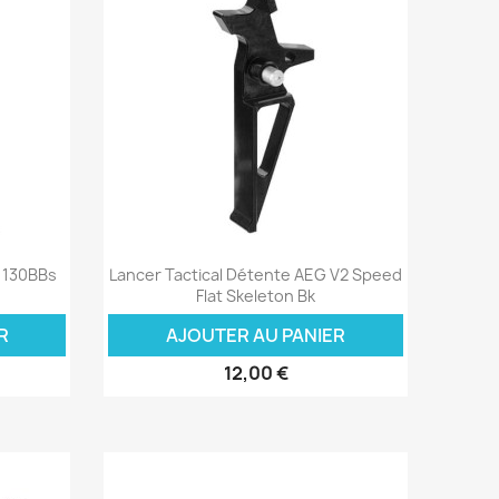
Aperçu rapide

4 130BBs
Lancer Tactical Détente AEG V2 Speed
d
Flat Skeleton Bk
R
AJOUTER AU PANIER
12,00 €