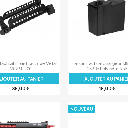
Aperçu rapide
Aperçu rapide


Tactical Bipied Tactique Métal
Lancer Tactical Chargeur M8
M82 / LT-20
25BBs Polymère Noir
AJOUTER AU PANIER
AJOUTER AU PANIE
85,00 €
18,00 €
NOUVEAU