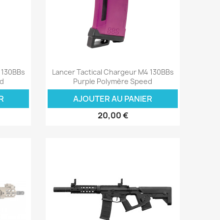
Aperçu rapide

4 130BBs
Lancer Tactical Chargeur M4 130BBs
ed
Purple Polymère Speed
R
AJOUTER AU PANIER
20,00 €