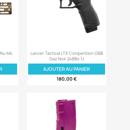
Aperçu rapide

 Alu M4
Lancer Tactical LTX Competition GBB
Gaz Noir 24BBs 1J
R
AJOUTER AU PANIER
180,00 €