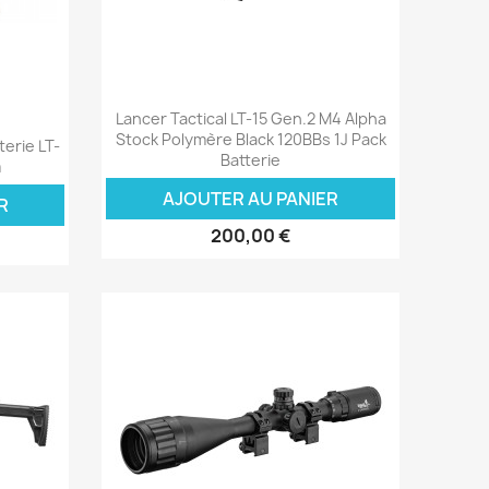
Aperçu rapide

Lancer Tactical LT-15 Gen.2 M4 Alpha
Stock Polymère Black 120BBs 1J Pack
terie LT-
Batterie
m
AJOUTER AU PANIER
R
200,00 €