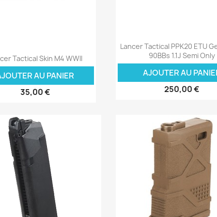
Aperçu rapide

Lancer Tactical PPK20 ETU Ge
Aperçu rapide

90BBs 1.1J Semi Only
cer Tactical Skin M4 WWII
AJOUTER AU PANIE
AJOUTER AU PANIER
250,00 €
35,00 €