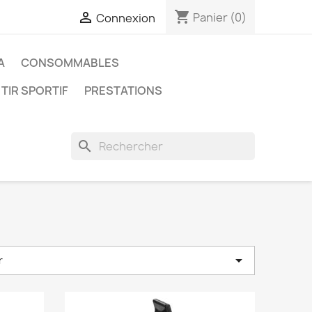
shopping_cart

Panier
(0)
Connexion
A
CONSOMMABLES
 TIR SPORTIF
PRESTATIONS
search

r