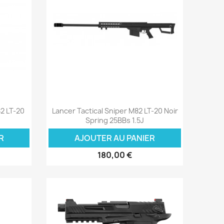
Aperçu rapide

2 LT-20
Lancer Tactical Sniper M82 LT-20 Noir
Spring 25BBs 1.5J
R
AJOUTER AU PANIER
180,00 €