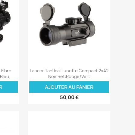
Aperçu rapide

 Fibre
Lancer Tactical Lunette Compact 2x42
/Bleu
Noir Rét:Rouge/Vert
R
AJOUTER AU PANIER
50,00 €