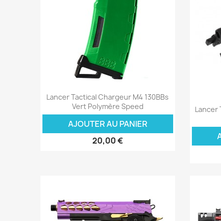
Aperçu rapide

Lancer Tactical Chargeur M4 130BBs
Vert Polymère Speed
Lancer 
AJOUTER AU PANIER
20,00 €