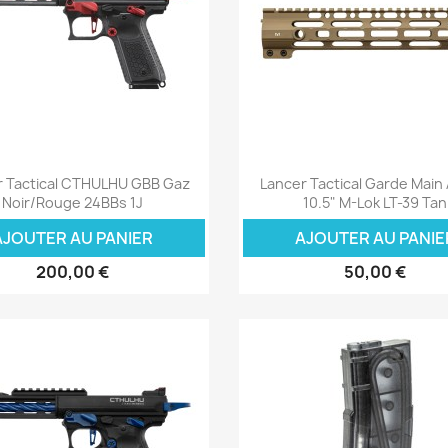
Aperçu rapide
Aperçu rapide


r Tactical CTHULHU GBB Gaz
Lancer Tactical Garde Main
Noir/Rouge 24BBs 1J
10.5" M-Lok LT-39 Tan
AJOUTER AU PANIER
AJOUTER AU PANIE
200,00 €
50,00 €