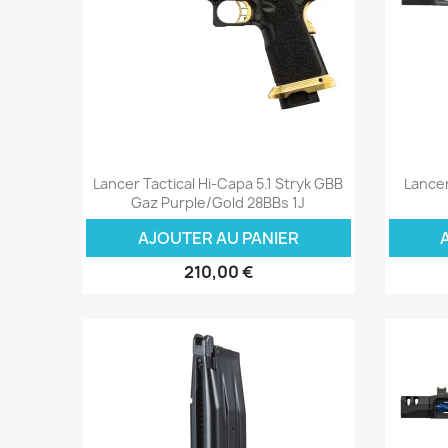
Aperçu rapide

Lancer Tactical Hi-Capa 5.1 Stryk GBB
Lance
Gaz Purple/Gold 28BBs 1J
AJOUTER AU PANIER
210,00 €