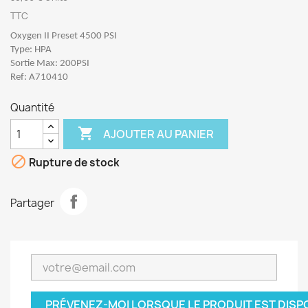
TTC
Oxygen II Preset 4500 PSI
Type: HPA
Sortie Max: 200PSI
Ref: A710410
Quantité

AJOUTER AU PANIER

Rupture de stock
Partager
PRÉVENEZ-MOI LORSQUE LE PRODUIT EST DISP