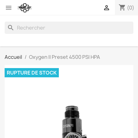
shopping_cart


(0)
search
Accueil
Oxygen II Preset 4500 PSI HPA
RUPTURE DE STOCK