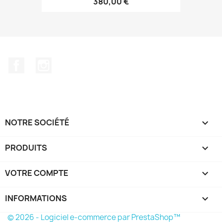
380,00 €
Facebook
Instagram
NOTRE SOCIÉTÉ

PRODUITS

VOTRE COMPTE

INFORMATIONS
keyboard_arrow_down
© 2026 - Logiciel e-commerce par PrestaShop™