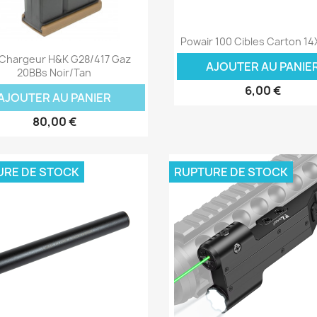
Aperçu rapide

Powair 100 Cibles Carton 1
Aperçu rapide

Chargeur H&K G28/417 Gaz
AJOUTER AU PANIE
20BBs Noir/Tan
6,00 €
AJOUTER AU PANIER
80,00 €
URE DE STOCK
RUPTURE DE STOCK