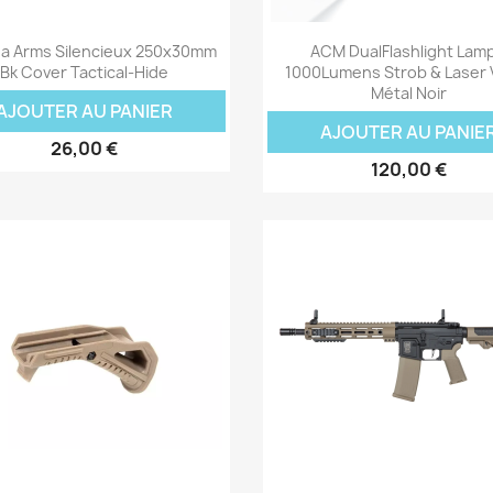
Aperçu rapide
Aperçu rapide


a Arms Silencieux 250x30mm
ACM DualFlashlight Lam
Bk Cover Tactical-Hide
1000Lumens Strob & Laser V
Métal Noir
AJOUTER AU PANIER
AJOUTER AU PANIE
26,00 €
120,00 €