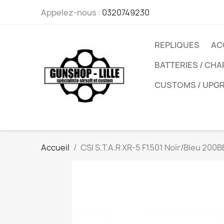
Appelez-nous :
0320749230
REPLIQUES
AC
BATTERIES / CH
CUSTOMS / UPG
Accueil
CSI S.T.A.R XR-5 F1501 Noir/Bleu 200BB