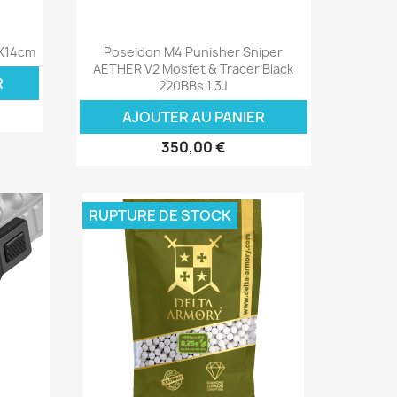
Aperçu rapide

4X14cm
Poseidon M4 Punisher Sniper
AETHER V2 Mosfet & Tracer Black
R
220BBs 1.3J
AJOUTER AU PANIER
350,00 €
RUPTURE DE STOCK