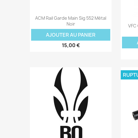
Aperçu rapide

ACM Rail Garde Main Sig 552 Métal
Noir
VFC 
AJOUTER AU PANIER
15,00 €
RUPT