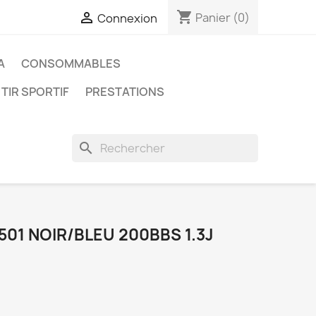
shopping_cart

Panier
(0)
Connexion
A
CONSOMMABLES
 TIR SPORTIF
PRESTATIONS
search
F1501 NOIR/BLEU 200BBS 1.3J