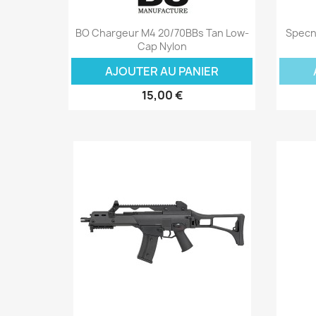
Aperçu rapide

BO Chargeur M4 20/70BBs Tan Low-
Specn
Cap Nylon
AJOUTER AU PANIER
15,00 €