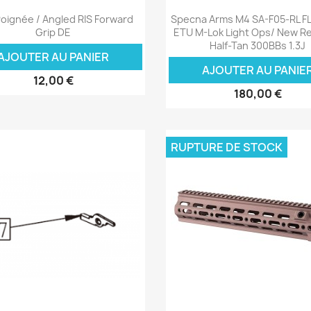
Aperçu rapide
Aperçu rapide


oignée / Angled RIS Forward
Specna Arms M4 SA-F05-RL F
Grip DE
ETU M-Lok Light Ops/ New R
Half-Tan 300BBs 1.3J
AJOUTER AU PANIER
AJOUTER AU PANIE
12,00 €
180,00 €
RUPTURE DE STOCK