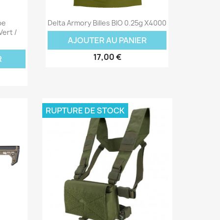
Aperçu rapide

pe
Delta Armory Billes BIO 0.25g X4000
ert /
AJOUTER AU PANIER
17,00 €
R
RUPTURE DE STOCK