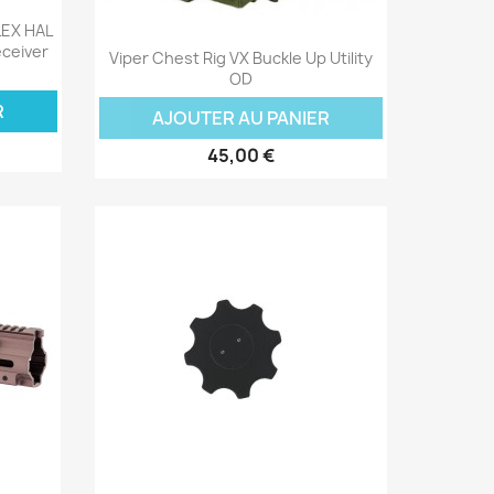
LEX HAL
Aperçu rapide

eceiver
Viper Chest Rig VX Buckle Up Utility
OD
R
AJOUTER AU PANIER
45,00 €