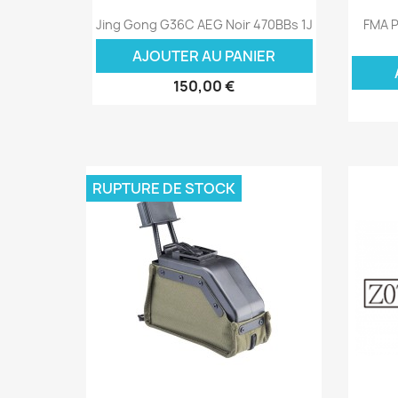
Aperçu rapide

Jing Gong G36C AEG Noir 470BBs 1J
FMA P
AJOUTER AU PANIER
150,00 €
RUPTURE DE STOCK