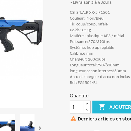
Livraison 3 à 4 Jours
CSI S.T.A.R XR-5 F1501
Couleur:
Noir/Bleu
Tir: coup/coup, rafale
Poids:3.5Kg
Matière : plastique ABS / métal
Puissance:370/390fps
Système: hop up réglable
Calibre:6 mm
Chargeur: 200coups
Longueur total:790/830mm
longueur canon interne:363mm
Accu et chargeur d'accu non inclus
Ref: FG1501-BL
Quantité

AJOUTER

Derniers articles en sto
