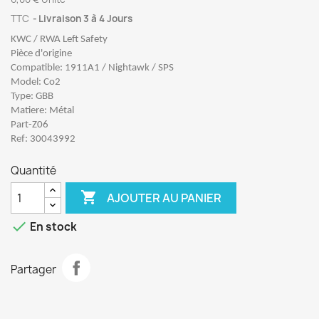
TTC
Livraison 3 à 4 Jours
KWC / RWA Left Safety
Pièce d'origine
Compatible: 1911A1 / Nightawk / SPS
Model: Co2
Type: GBB
Matiere: Métal
Part-Z06
Ref: 30043992
Quantité

AJOUTER AU PANIER

En stock
Partager