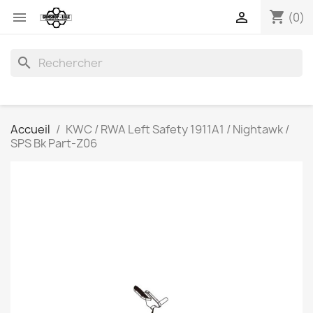
shopping_cart


(0)
search
Accueil
KWC / RWA Left Safety 1911A1 / Nightawk /
SPS Bk Part-Z06