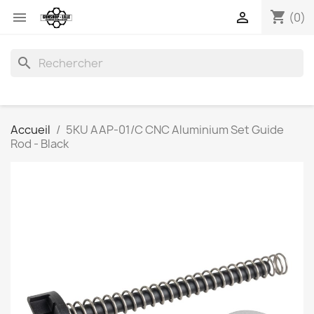
shopping_cart


(0)
search
Accueil
5KU AAP-01/C CNC Aluminium Set Guide
Rod - Black