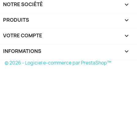
NOTRE SOCIÉTÉ

PRODUITS

VOTRE COMPTE

INFORMATIONS
keyboard_arrow_down
© 2026 - Logiciel e-commerce par PrestaShop™