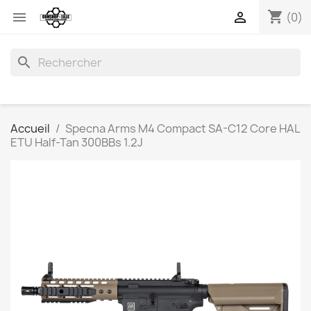
shopping_cart


(0)
search
Accueil
Specna Arms M4 Compact SA-C12 Core HAL
ETU Half-Tan 300BBs 1.2J