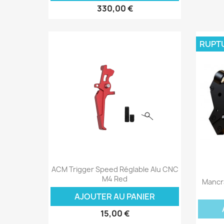
330,00 €
RUPT
Aperçu rapide

ACM Trigger Speed Réglable Alu CNC
M4 Red
Mancra
AJOUTER AU PANIER
15,00 €