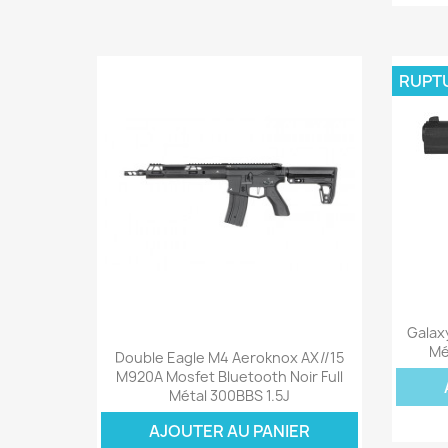
RUPT
Galax
Aperçu rapide

Mé
Double Eagle M4 Aeroknox AX//15
M920A Mosfet Bluetooth Noir Full
Métal 300BBS 1.5J
AJOUTER AU PANIER