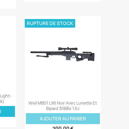
RUPTURE DE STOCK
Light-
Aperçu rapide

Bk)
Well MB01 L96 Noir Avec Lunette Et
Bipied 30BBs 1.6J
R
AJOUTER AU PANIER
200,00 €