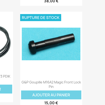
38,00 €
RUPTURE DE STOCK
V3 PDIK
Aperçu rapide

G&P Goupille M16A2 Magic Front Lock
Pin
R
AJOUTER AU PANIER
15,00 €