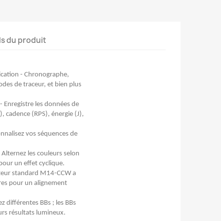
ls du produit
lication - Chronographe,
des de traceur, et bien plus
- Enregistre les données de
), cadence (RPS), énergie (J),
sonnalisez vos séquences de
 Alternez les couleurs selon
our un effet cyclique.
ateur standard M14-CCW a
es pour un alignement
z différentes BBs ; les BBs
eurs résultats lumineux.