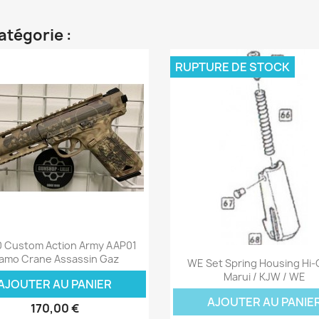
atégorie :
RUPTURE DE STOCK
Aperçu rapide

 Custom Action Army AAP01
Aperçu rapide

amo Crane Assassin Gaz
WE Set Spring Housing Hi
Marui / KJW / WE
AJOUTER AU PANIER
AJOUTER AU PANIE
170,00 €