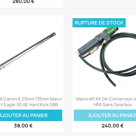
280,00 €
RUPTURE DE STOCK
Aperçu rapide
Aperçu rapide


all Canon 6.03mm 135mm Marui
Mancraft Kit De Conversion 
t Eagle.50 AE Hard Kick GBB
HPA Sans Gearbox
AJOUTER AU PANIER
AJOUTER AU PANIE
38,00 €
240,00 €