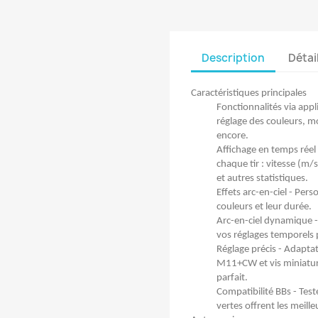
Description
Détai
Caractéristiques principales
Fonctionnalités via app
réglage des couleurs, mo
encore.
Affichage en temps réel 
chaque tir : vitesse (m/s
et autres statistiques.
Effets arc-en-ciel - Per
couleurs et leur durée.
Arc-en-ciel dynamique -
vos réglages temporels p
Réglage précis - Adapt
M11+CW et vis miniatur
parfait.
Compatibilité BBs - Teste
vertes offrent les meill