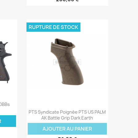
RUPTURE DE STOCK
30BBs
Aperçu rapide

PTS Syndicate Poignée PTS US PALM
AK Battle Grip Dark Earth
R
AJOUTER AU PANIER