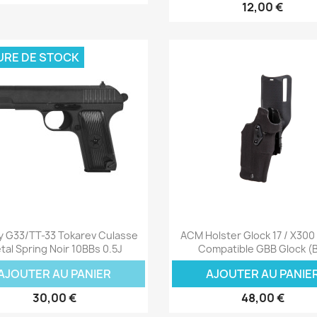
12,00 €
URE DE STOCK
Aperçu rapide
Aperçu rapide


y G33/TT-33 Tokarev Culasse
ACM Holster Glock 17 / X300 
tal Spring Noir 10BBs 0.5J
Compatible GBB Glock (
AJOUTER AU PANIER
AJOUTER AU PANIE
30,00 €
48,00 €