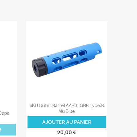
Aperçu rapide

5KU Outer Barrel AAP01 GBB Type:B
Alu Blue
-Capa
AJOUTER AU PANIER
R
20,00 €