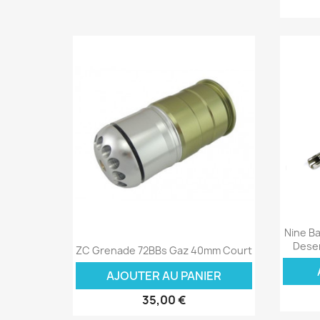
Nine B
Aperçu rapide

Deser
ZC Grenade 72BBs Gaz 40mm Court
AJOUTER AU PANIER
35,00 €