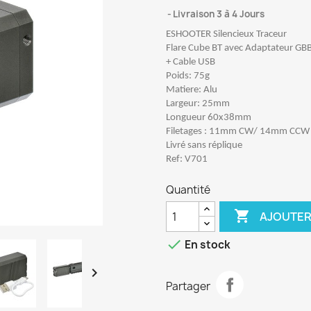
Livraison 3 à 4 Jours
ESHOOTER Silencieux Traceur
Flare Cube BT avec Adaptateur GB
+ Cable USB
Poids: 75g
Matiere: Alu
Largeur: 25mm
Longueur 60x38mm
Filetages : 11mm CW/ 14mm CCW
Livré sans réplique
Ref: V701
Quantité

AJOUTER

En stock

Partager