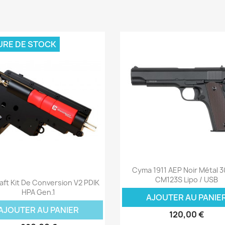
URE DE STOCK
Aperçu rapide

Cyma 1911 AEP Noir Métal 
Aperçu rapide

CM123S Lipo / USB
ft Kit De Conversion V2 PDIK
HPA Gen.1
AJOUTER AU PANIE
AJOUTER AU PANIER
120,00 €