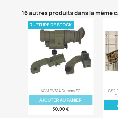
16 autres produits dans la même c
RUPTURE DE STOCK
Aperçu rapide

ACM PVS14 Dummy FG
GS2.0
C
AJOUTER AU PANIER
30,00 €