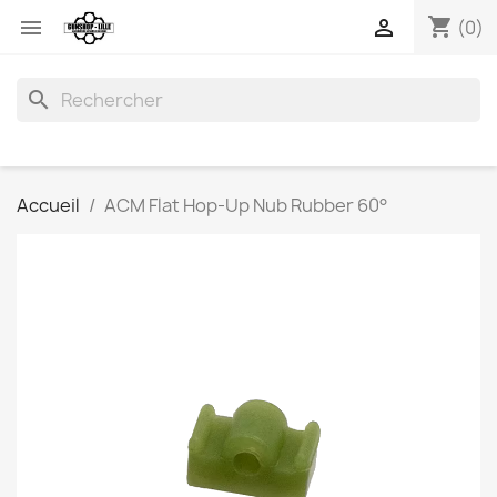
shopping_cart


(0)
search
Accueil
ACM Flat Hop-Up Nub Rubber 60°