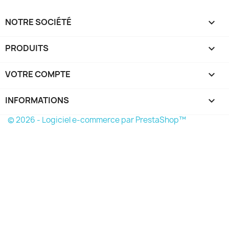
NOTRE SOCIÉTÉ

PRODUITS

VOTRE COMPTE

INFORMATIONS
keyboard_arrow_down
© 2026 - Logiciel e-commerce par PrestaShop™