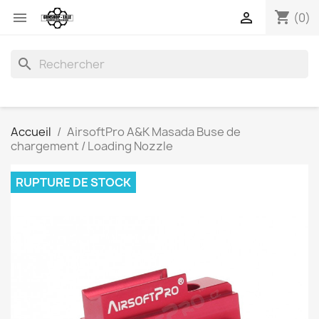
shopping_cart


(0)
search
Accueil
AirsoftPro A&K Masada Buse de
chargement / Loading Nozzle
RUPTURE DE STOCK