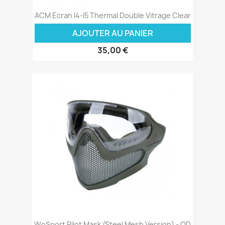
ACM Ecran I4-I5 Thermal Double Vitrage Clear
AJOUTER AU PANIER
35,00 €
WoSport Pilot Mask (Steel Mesh Version) - OD