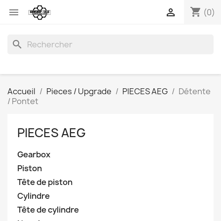
shopping_cart


(0)
search
Accueil
Pieces / Upgrade
PIECES AEG
Détente
/ Pontet
PIECES AEG
Gearbox
Piston
Tête de piston
Cylindre
Tête de cylindre