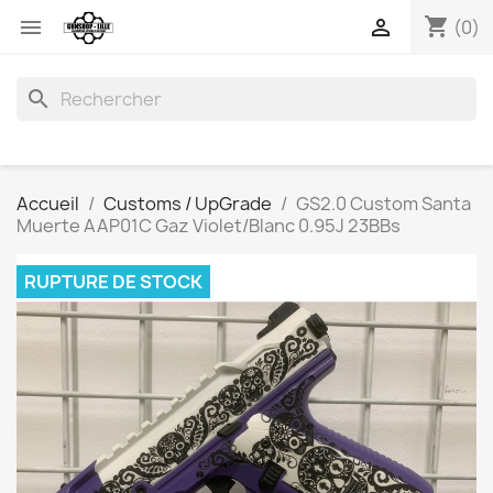
shopping_cart


(0)
search
Accueil
Customs / UpGrade
GS2.0 Custom Santa
Muerte AAP01C Gaz Violet/Blanc 0.95J 23BBs
RUPTURE DE STOCK