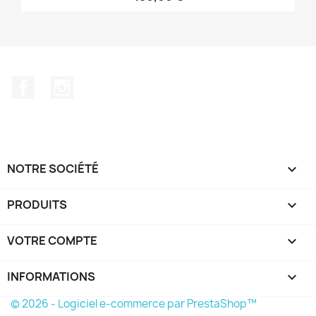
Facebook
Instagram
NOTRE SOCIÉTÉ

PRODUITS

VOTRE COMPTE

INFORMATIONS
keyboard_arrow_down
© 2026 - Logiciel e-commerce par PrestaShop™