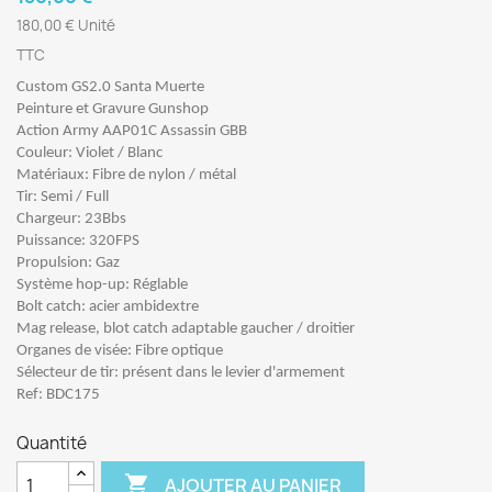
180,00 € Unité
TTC
Custom GS2.0 Santa Muerte
Peinture et Gravure Gunshop
Action Army AAP01C Assassin GBB
Couleur: Violet / Blanc
Matériaux: Fibre de nylon / métal
Tir: Semi / Full
Chargeur: 23Bbs
Puissance: 320FPS
Propulsion: Gaz
Système hop-up: Réglable
Bolt catch: acier ambidextre
Mag release, blot catch adaptable gaucher / droitier
Organes de visée: Fibre optique
Sélecteur de tir: présent dans le levier d'armement
Ref: BDC175
Quantité

AJOUTER AU PANIER