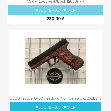
NSR M-Lok 8"Pink/Black 120BBs -1J
AJOUTER AU PANIER
230,00 €
GS2.0 Tactical G18C Deadpool Noir Gen.3 Gaz 25BBs 1J
AJOUTER AU PANIER