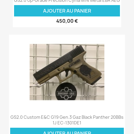
GS2.0 Up-Grade Précision Cyma M14 Métal EBR AEG
AJOUTER AU PANIER
450,00 €
GS2.0 Custom E&C G19 Gen.3 Gaz Black Panther 20BBs
1J EC-1301DE1
AJOUTER AU PANIER