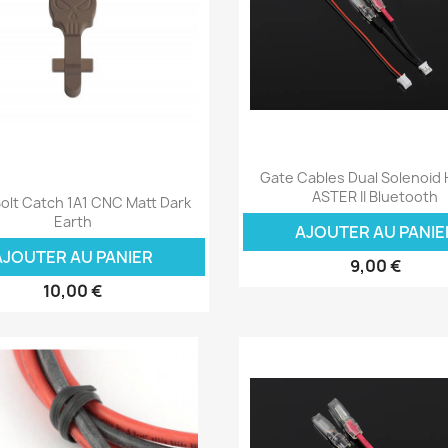
Aperçu rapide

Gate Cables Dual Solenoid 
Aperçu rapide

ASTER II Bluetooth
olt Catch 1A1 CNC Matt Dark
Earth
AJOUTER AU PANIE
AJOUTER AU PANIER
9,00 €
10,00 €