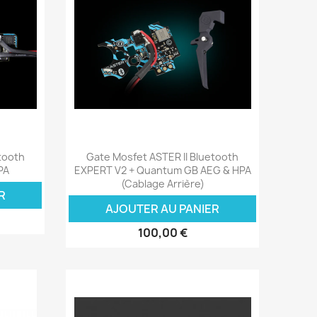
Aperçu rapide

tooth
Gate Mosfet ASTER II Bluetooth
PA
EXPERT V2 + Quantum GB AEG & HPA
(Cablage Arrière)
R
AJOUTER AU PANIER
100,00 €