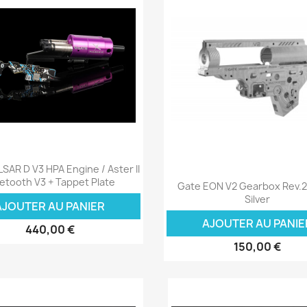
Aperçu rapide

SAR D V3 HPA Engine / Aster II
Aperçu rapide

etooth V3 + Tappet Plate
Gate EON V2 Gearbox Rev.2
Silver
AJOUTER AU PANIER
AJOUTER AU PANIE
440,00 €
150,00 €