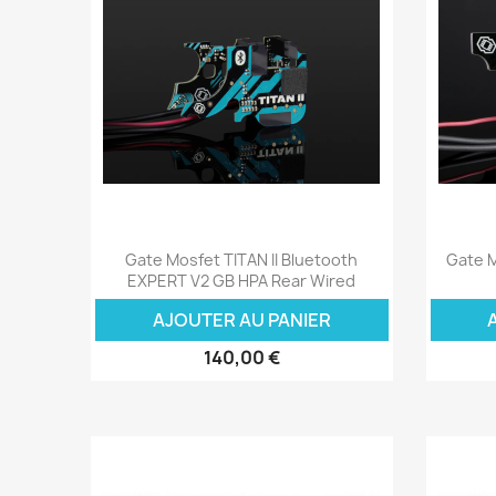
Aperçu rapide

Gate Mosfet TITAN II Bluetooth
Gate M
EXPERT V2 GB HPA Rear Wired
AJOUTER AU PANIER
140,00 €