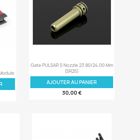
Aperçu rapide

Gate PULSAR S Nozzle 23.80/24.00 Mm
(SR25)
 Module
AJOUTER AU PANIER
R
30,00 €