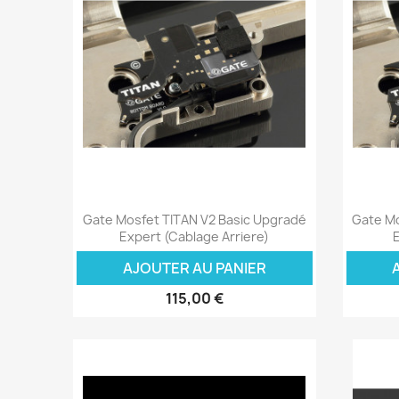
Aperçu rapide

Gate Mosfet TITAN V2 Basic Upgradé
Gate Mo
Expert (cablage Arriere)
AJOUTER AU PANIER
115,00 €