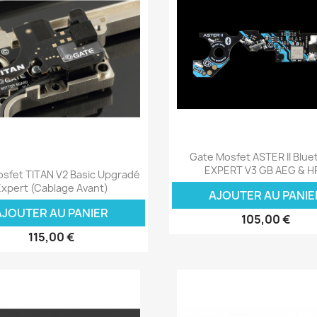
Aperçu rapide

Gate Mosfet ASTER II Blue
Aperçu rapide

EXPERT V3 GB AEG & H
sfet TITAN V2 Basic Upgradé
Expert (cablage Avant)
AJOUTER AU PANIE
AJOUTER AU PANIER
105,00 €
115,00 €