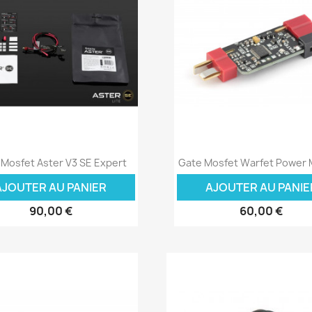
Aperçu rapide
Aperçu rapide


 Mosfet Aster V3 SE Expert
Gate Mosfet Warfet Power
AJOUTER AU PANIER
AJOUTER AU PANIE
90,00 €
60,00 €