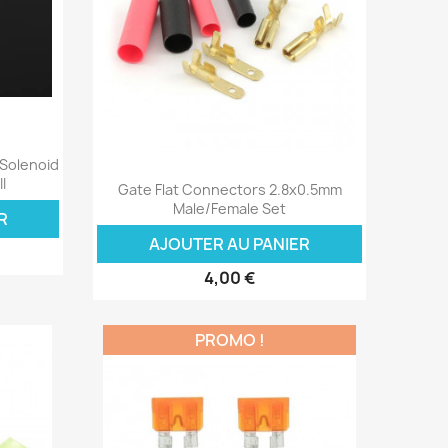
 Solenoid
Aperçu rapide

I
Gate Flat Connectors 2.8x0.5mm
Male/Female Set
R
AJOUTER AU PANIER
4,00 €
PROMO !