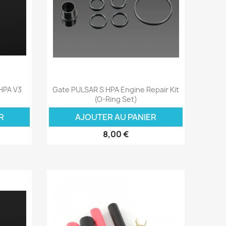
Aperçu rapide

HPA V3
Gate PULSAR S HPA Engine Repair Kit
(O-Ring Set)
R
AJOUTER AU PANIER
8,00 €