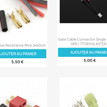
Aperçu rapide

Gate Cable Connector Single
Aperçu rapide

HPA / TITAN II & ASTER I
Low Resistance Wire 2x60cm
AJOUTER AU PANIE
AJOUTER AU PANIER
5,00 €
5,50 €