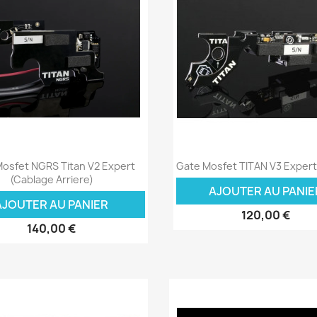
Aperçu rapide
Aperçu rapide


osfet NGRS Titan V2 Expert
Gate Mosfet TITAN V3 Exper
(cablage Arriere)
AJOUTER AU PANIE
AJOUTER AU PANIER
120,00 €
140,00 €