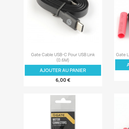
Aperçu rapide

Gate Cable USB-C Pour USB Link
Gate 
(0.6M)
AJOUTER AU PANIER
6,00 €