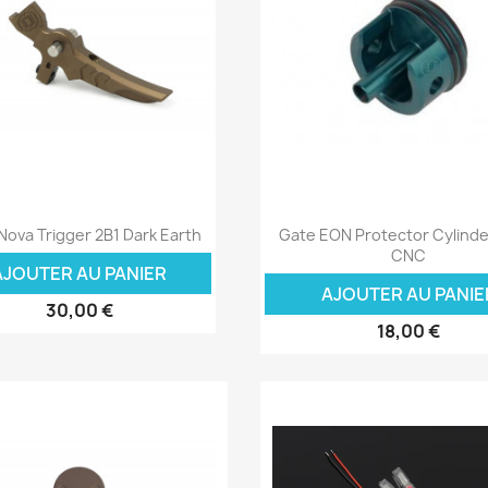
Aperçu rapide
Aperçu rapide


Nova Trigger 2B1 Dark Earth
Gate EON Protector Cylind
CNC
AJOUTER AU PANIER
AJOUTER AU PANIE
30,00 €
18,00 €