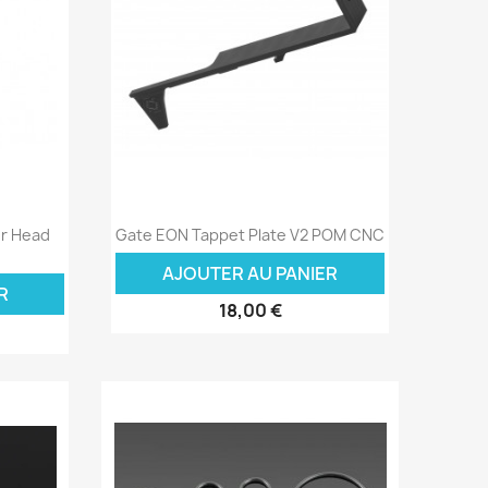
Aperçu rapide

er Head
Gate EON Tappet Plate V2 POM CNC
AJOUTER AU PANIER
R
18,00 €