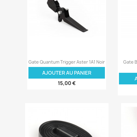
Aperçu rapide

Gate Quantum Trigger Aster 1A1 Noir
Gate B
AJOUTER AU PANIER
15,00 €