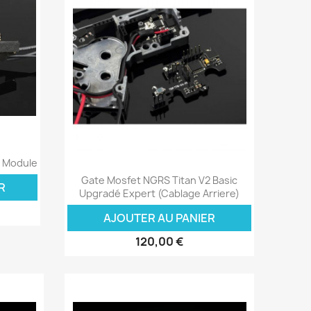
t Module
Aperçu rapide

Gate Mosfet NGRS Titan V2 Basic
R
Upgradé Expert (cablage Arriere)
AJOUTER AU PANIER
120,00 €