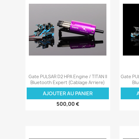
Aperçu rapide

Gate PULSAR D2 HPA Engine / TITAN II
Gate PUL
Bluetooth Expert (Cablage Arriere)
Blu
AJOUTER AU PANIER
500,00 €