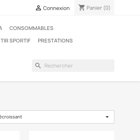
shopping_cart

Panier
(0)
Connexion
A
CONSOMMABLES
 TIR SPORTIF
PRESTATIONS
search

décroissant