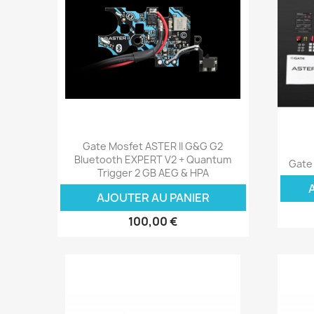
Aperçu rapide

Gate Mosfet ASTER II G&G G2
Bluetooth EXPERT V2 + Quantum
Gate
Trigger 2 GB AEG & HPA
AJOUTER AU PANIER
100,00 €