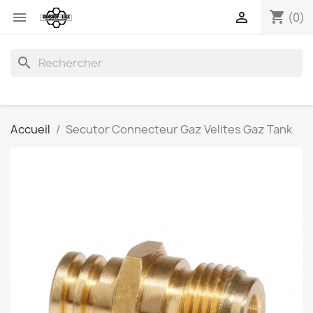
shopping_cart


(0)
search
Accueil
Secutor Connecteur Gaz Velites Gaz Tank