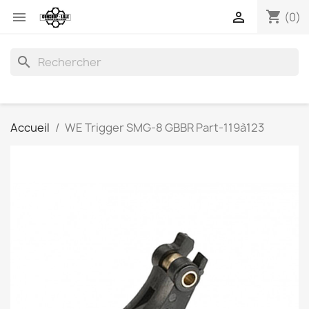
shopping_cart


(0)
search
Accueil
WE Trigger SMG-8 GBBR Part-119à123