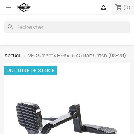
shopping_cart


(0)
search
Accueil
VFC Umarex H&K416 A5 Bolt Catch (08-28)
RUPTURE DE STOCK