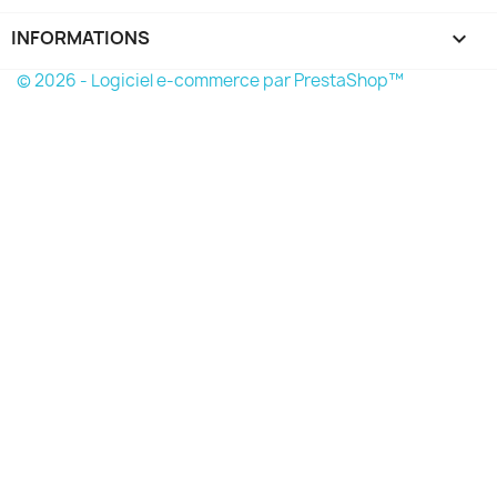
INFORMATIONS
keyboard_arrow_down
© 2026 - Logiciel e-commerce par PrestaShop™