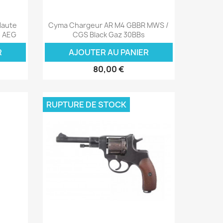
Aperçu rapide

Haute
Cyma Chargeur AR M4 GBBR MWS /
6 AEG
CGS Black Gaz 30BBs
R
AJOUTER AU PANIER
80,00 €
RUPTURE DE STOCK