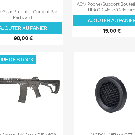
Aperçu rapide

ACM Poche/Support Bouteill
Aperçu rapide

HPA OD Molle/Ceintur
r Gear Predator Combat Pant
Partizan L
AJOUTER AU PANIE
AJOUTER AU PANIER
15,00 €
90,00 €
URE DE STOCK
Aperçu rapide
Aperçu rapide

