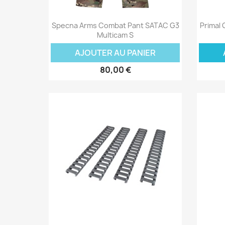
Aperçu rapide

Specna Arms Combat Pant SATAC G3
Primal 
Multicam S
AJOUTER AU PANIER
80,00 €