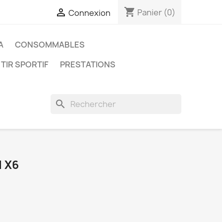
shopping_cart

Panier
(0)
Connexion
A
CONSOMMABLES
 TIR SPORTIF
PRESTATIONS
search
 X6