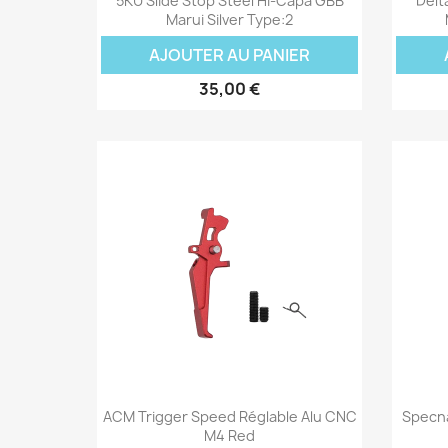
5KU Slide Stop Steel Hi-Capa GBB
Delt
Marui Silver Type:2
AJOUTER AU PANIER
35,00 €
Aperçu rapide

ACM Trigger Speed Réglable Alu CNC
Specn
M4 Red