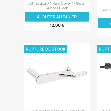
Aperçu rapide

JS Tactical X4 Rails Cover 17 Slots
Rubber Black
Invade
AJOUTER AU PANIER
12,00 €
RUPTURE DE STOCK
RUPT
Aperçu rapide
