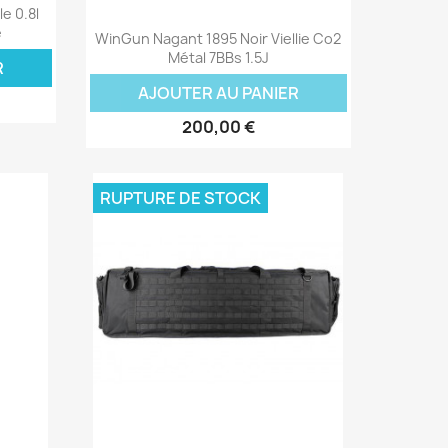
e 0.8l
Aperçu rapide

e
WinGun Nagant 1895 Noir Viellie Co2
Métal 7BBs 1.5J
R
AJOUTER AU PANIER
200,00 €
RUPTURE DE STOCK