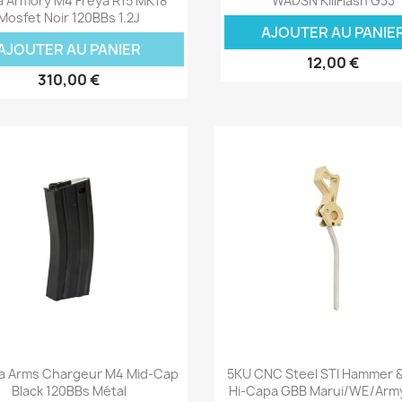
a Armory M4 Freya R15 MK18
WADSN KillFlash G33
Mosfet Noir 120BBs 1.2J
AJOUTER AU PANIE
AJOUTER AU PANIER
12,00 €
310,00 €
Aperçu rapide
Aperçu rapide


a Arms Chargeur M4 Mid-Cap
5KU CNC Steel STI Hammer &
Black 120BBs Métal
Hi-Capa GBB Marui/WE/Arm