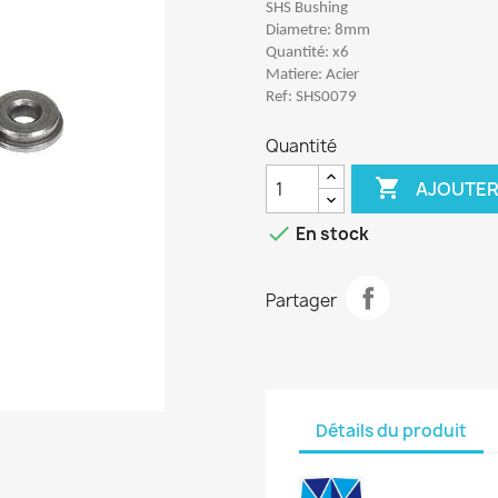
SHS Bushing
Diametre: 8mm
Quantité: x6
Matiere: Acier
Ref: SHS0079
Quantité

AJOUTER

En stock
Partager
Détails du produit