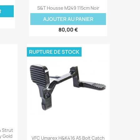
Aperçu rapide

S&T Housse M249 115cm Noir
R
AJOUTER AU PANIER
80,00 €
RUPTURE DE STOCK
 Strut
Aperçu rapide

y Gold
VFC Umarex H&K416 A5 Bolt Catch