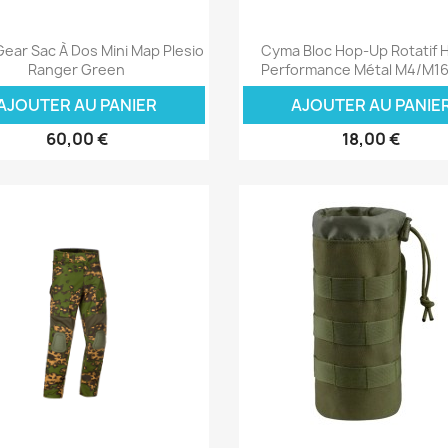
Aperçu rapide
Aperçu rapide


Gear Sac À Dos Mini Map Plesio
Cyma Bloc Hop-Up Rotatif 
Ranger Green
Performance Métal M4/M1
AJOUTER AU PANIER
AJOUTER AU PANIE
60,00 €
18,00 €