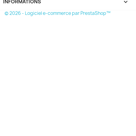
INFORMATIONS
keyboard_arrow_down
© 2026 - Logiciel e-commerce par PrestaShop™