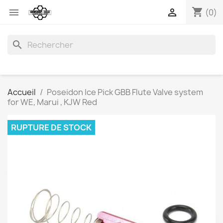
shopping_cart


(0)
search
Accueil
Poseidon Ice Pick GBB Flute Valve system
for WE, Marui , KJW Red
RUPTURE DE STOCK