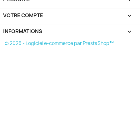
VOTRE COMPTE

INFORMATIONS
keyboard_arrow_down
© 2026 - Logiciel e-commerce par PrestaShop™