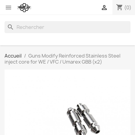
shopping_cart


(0)
search
Accueil
Guns Modify Reinforced Stainless Steel
inject core for WE / VFC / Umarex GBB (x2)