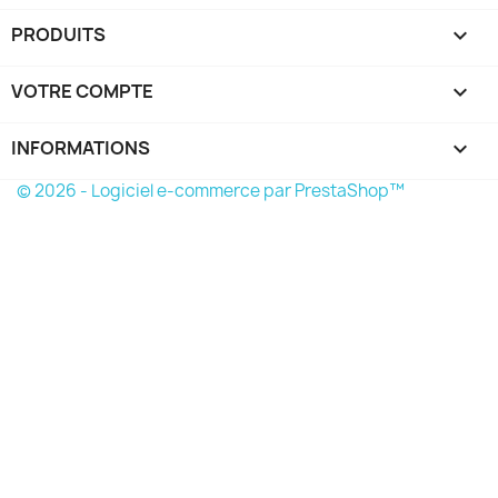
PRODUITS

VOTRE COMPTE

INFORMATIONS
keyboard_arrow_down
© 2026 - Logiciel e-commerce par PrestaShop™