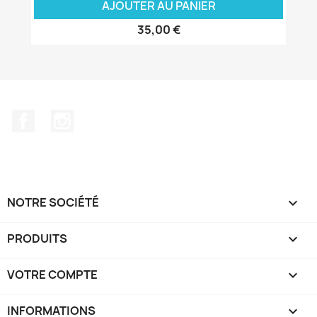
AJOUTER AU PANIER
35,00 €
Facebook
Instagram
NOTRE SOCIÉTÉ

PRODUITS

VOTRE COMPTE

INFORMATIONS
keyboard_arrow_down