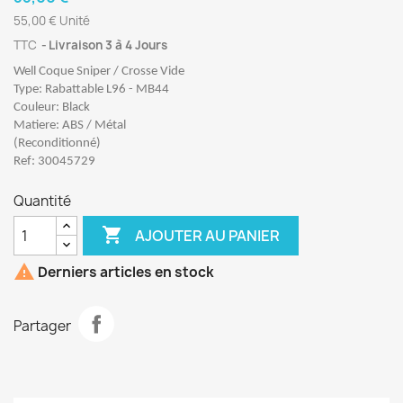
55,00 € Unité
TTC
Livraison 3 à 4 Jours
Well Coque Sniper / Crosse Vide
Type: Rabattable L96 - MB44
Couleur: Black
Matiere: ABS / Métal
(Reconditionné)
Ref: 30045729
Quantité

AJOUTER AU PANIER

Derniers articles en stock
Partager