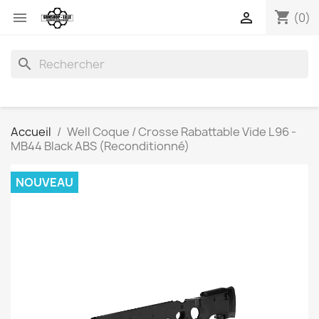
shopping_cart


(0)
search
Accueil
Well Coque / Crosse Rabattable Vide L96 -
MB44 Black ABS (Reconditionné)
NOUVEAU