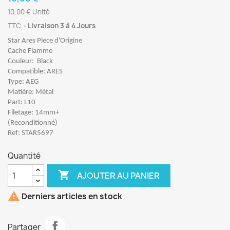
10,00 € Unité
TTC
Livraison 3 à 4 Jours
Star Ares Piece d'Origine
Cache Flamme
Couleur:
Black
Compatible: ARES
Type: AEG
Matière: Métal
Part: L10
Filetage: 14mm+
(Reconditionné)
Ref: STAR5697
Quantité

AJOUTER AU PANIER

Derniers articles en stock
Partager