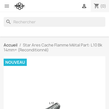
shopping_cart


(0)
search
Accueil
Star Ares Cache Flamme Métal Part: L10 Bk
14mm+ (Reconditionné)
NOUVEAU