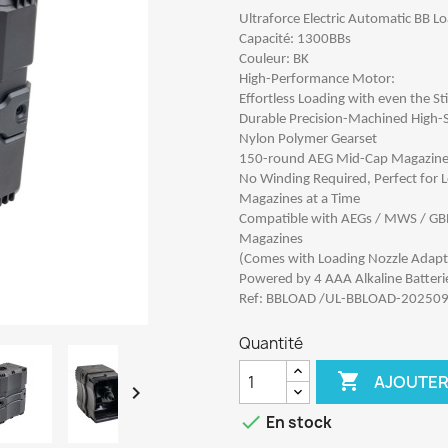
Ultraforce Electric Automatic BB L
Capacité: 1300BBs
Couleur: BK
High-Performance Motor:
Effortless Loading with even the St
Durable Precision-Machined High-
Nylon Polymer Gearset
150-round AEG Mid-Cap Magazine 
No Winding Required, Perfect for 
Magazines at a Time
Compatible with AEGs / MWS / GBB P
Magazines
(Comes with Loading Nozzle Adapto
Powered by 4 AAA Alkaline Batteri
Ref: BBLOAD /UL-BBLOAD-20250
Quantité

AJOUTER


En stock