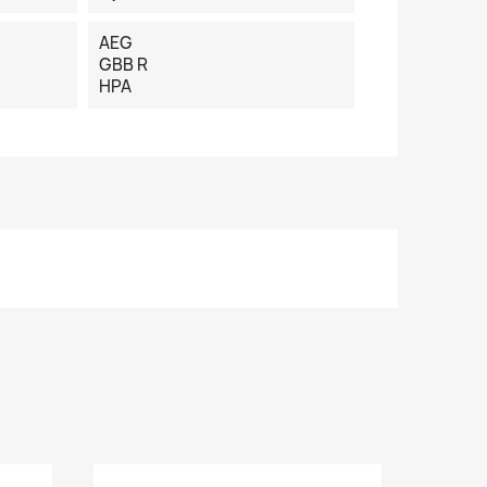
AEG
GBB R
HPA