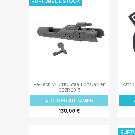
RUPTURE DE STOCK
Aperçu rapide

Ra-Tech M4 CNC Steel Bolt Carrier
Patch 
GBBR 2015
AJOUTER AU PANIER
130,00 €
RUPT