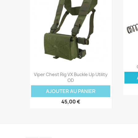
Aperçu rapide

Viper Chest Rig VX Buckle Up Utility
OD
AJOUTER AU PANIER
45,00 €