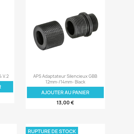
Aperçu rapide

 V.2
APS Adaptateur Silencieux GBB
12mm-/14mm- Black
R
AJOUTER AU PANIER
13,00 €
RUPTURE DE STOCK