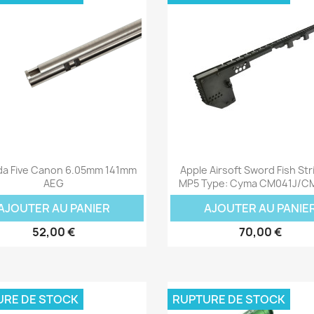
Aperçu rapide
Aperçu rapide


a Five Canon 6.05mm 141mm
Apple Airsoft Sword Fish Stri
AEG
MP5 Type: Cyma CM041J/C
AJOUTER AU PANIER
AJOUTER AU PANIE
52,00 €
70,00 €
URE DE STOCK
RUPTURE DE STOCK