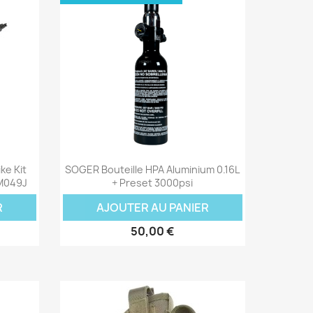
Aperçu rapide

ke Kit
SOGER Bouteille HPA Aluminium 0.16L
M049J
+ Preset 3000psi
R
AJOUTER AU PANIER
50,00 €