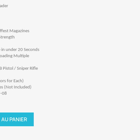
oader
iffest Magazines
Strength
in under 20 Seconds
Loading Multiple
istol / Sniper Rifle
rs for Each)
es (Not Included)
9-08
 AU PANIER