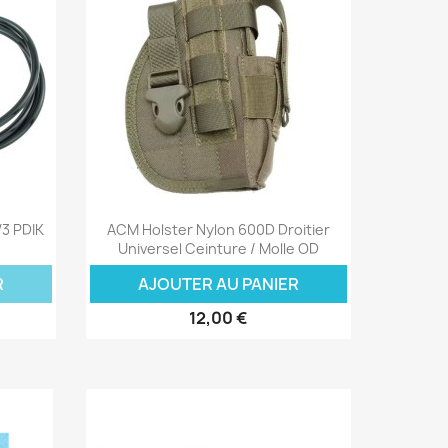
Aperçu rapide

V3 PDIK
ACM Holster Nylon 600D Droitier
Universel Ceinture / Molle OD
R
AJOUTER AU PANIER
12,00 €