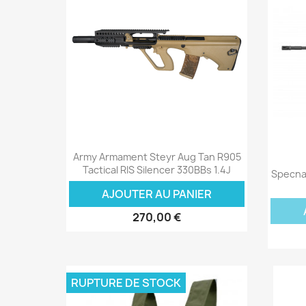
Aperçu rapide

Army Armament Steyr Aug Tan R905
Tactical RIS Silencer 330BBs 1.4J
Specna
AJOUTER AU PANIER
270,00 €
RUPTURE DE STOCK