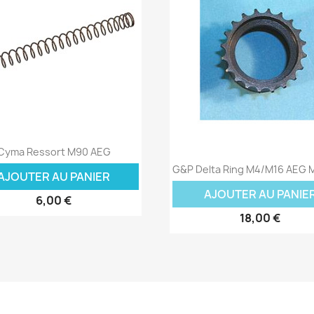
Aperçu rapide

Cyma Ressort M90 AEG
Aperçu rapide

G&P Delta Ring M4/M16 AEG M
AJOUTER AU PANIER
AJOUTER AU PANIE
6,00 €
18,00 €