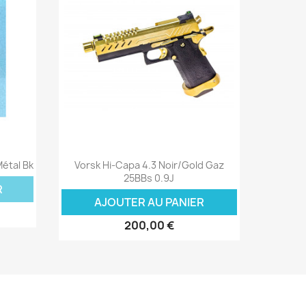
Aperçu rapide

étal Bk
Vorsk Hi-Capa 4.3 Noir/Gold Gaz
25BBs 0.9J
R
AJOUTER AU PANIER
200,00 €