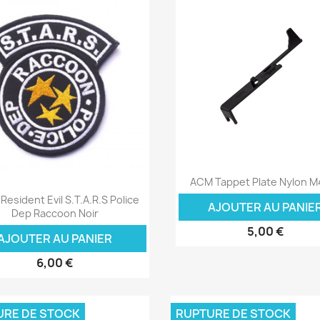
Aperçu rapide

ACM Tappet Plate Nylon M4
Aperçu rapide

Resident Evil S.T.A.R.S Police
AJOUTER AU PANIE
Dep Raccoon Noir
5,00 €
AJOUTER AU PANIER
6,00 €
URE DE STOCK
RUPTURE DE STOCK