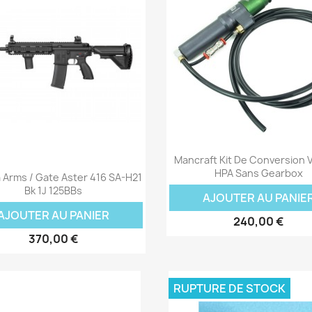
Aperçu rapide

Mancraft Kit De Conversion 
Aperçu rapide

HPA Sans Gearbox
 Arms / Gate Aster 416 SA-H21
Bk 1J 125BBs
AJOUTER AU PANIE
AJOUTER AU PANIER
240,00 €
370,00 €
RUPTURE DE STOCK