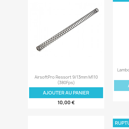
Lambd
Aperçu rapide

AirsoftPro Ressort 9/13mm M110
(380Fps)
AJOUTER AU PANIER
10,00 €
RUPT