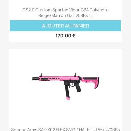
GS2.0 Custom Spartan Vigor G34 Polymere
Beige/Marron Gaz 25BBs 1J
AJOUTER AU PANIER
170,00 €
Specna Arms SA-FX02 FLEX SMG / HAL ETU Pink 270BBs