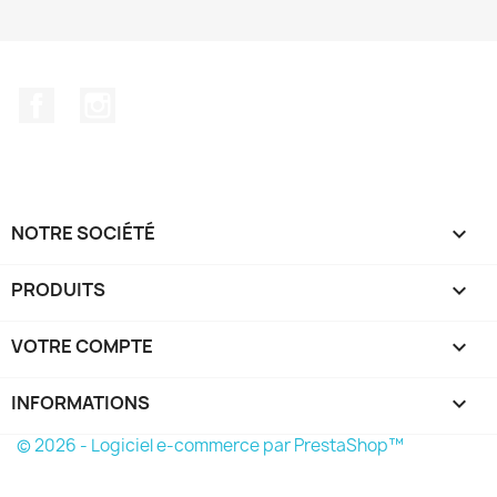
Facebook
Instagram
NOTRE SOCIÉTÉ

PRODUITS

VOTRE COMPTE

INFORMATIONS
keyboard_arrow_down
© 2026 - Logiciel e-commerce par PrestaShop™