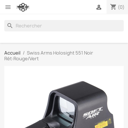
shopping_cart


(0)
search
Accueil
Swiss Arms Holosight 551 Noir
Rét:Rouge/Vert