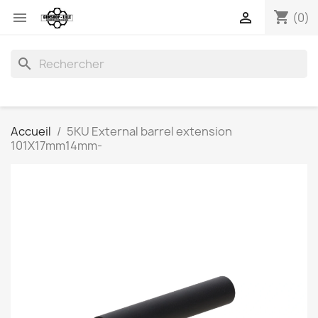
shopping_cart


(0)
search
Accueil
5KU External barrel extension
101X17mm14mm-