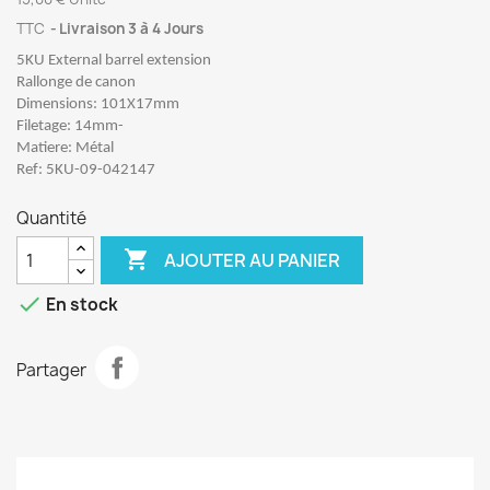
TTC
Livraison 3 à 4 Jours
5KU External barrel extension
Rallonge de canon
Dimensions: 101X17mm
Filetage: 14mm-
Matiere: Métal
Ref: 5KU-09-042147
Quantité

AJOUTER AU PANIER

En stock
Partager