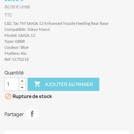
60,00 € Unité
TTC
C&C Tac TM SAIGA 12 Enhanced Nozzle Feeding Rear Base
Compatible: Tokyo Marui
Model: SAIGA 12
Type: GBBR
Couleur: Blue
Matiere: Alu
Ref: CCT0216
Quantité

AJOUTER AU PANIER

Rupture de stock
Partager