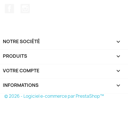
Facebook
Instagram
NOTRE SOCIÉTÉ

PRODUITS

VOTRE COMPTE

INFORMATIONS
keyboard_arrow_down
© 2026 - Logiciel e-commerce par PrestaShop™