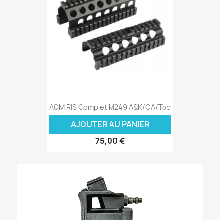
ACM RIS Complet M249 A&K/CA/Top
AJOUTER AU PANIER
75,00 €