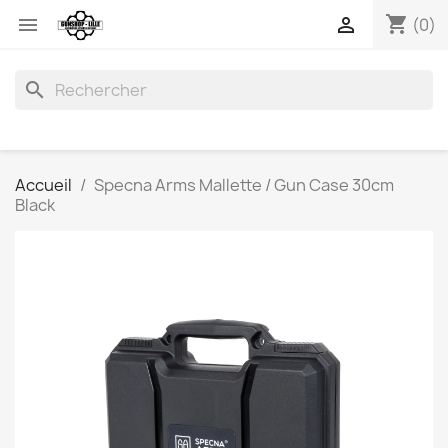
shopping_cart


(0)
search
Accueil
Specna Arms Mallette / Gun Case 30cm
Black