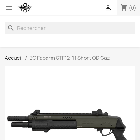
shopping_cart


(0)
search
Accueil
BO Fabarm STF12-11 Short OD Gaz