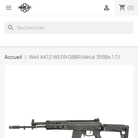
shopping_cart


(0)
search
Accueil
Well AK12 WE09 GBBR Métal 35BBs 1.7J