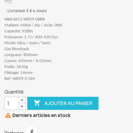
TTC
Livraison 3 à 4 Jours
Well AK12 WE09 GBBR
Matiere: Métal / Alu / Acier /ABS
Capacité: 35BBs
Puissance: 1.7J / 400-430 Fps
Mode: Sécu / Auto / Semi
Gaz Blowback
Longueur: 800mm
Canon: 450mm / 6.03mm
Poids: 3620g
Filetage: 14mm-
Ref: WE09-2-GM
Quantité

AJOUTER AU PANIER

Derniers articles en stock