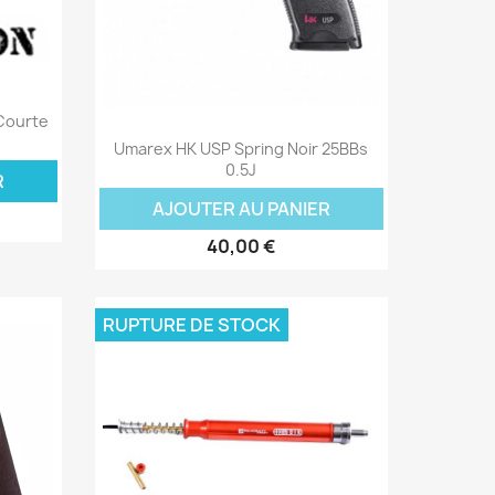
 Courte
Aperçu rapide

Umarex HK USP Spring Noir 25BBs
0.5J
R
AJOUTER AU PANIER
40,00 €
RUPTURE DE STOCK