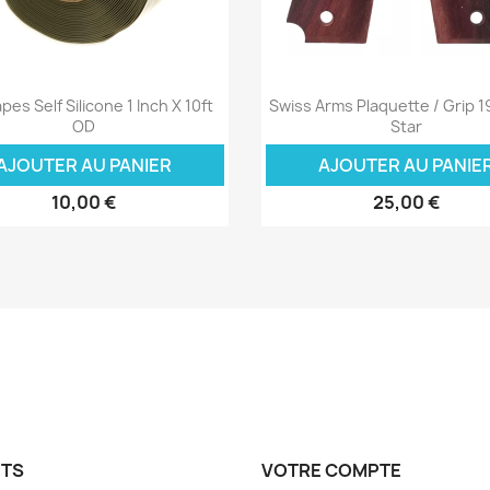
Aperçu rapide
Aperçu rapide


pes Self Silicone 1 Inch X 10ft
Swiss Arms Plaquette / Grip 1
OD
Star
AJOUTER AU PANIER
AJOUTER AU PANIE
10,00 €
25,00 €
ITS
VOTRE COMPTE