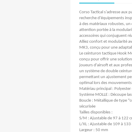
Corso Tactical s’adresse aux pa
recherche d’équipements inspi
à des matériaux robustes, un 
attention portée à la modular
accessoires qui conjuguent réal
Alliez confort et modularité a
MK3, conçu pour une adaptabil
Le ceinturon tactique Hook Mo
conçu pour offrir une solutio
joueurs d'airsoft et aux profe
un système de double ceinture 
permettant un ajustement per
optimal lors des mouvements s
Matériau principal : Polyester 
Système MOLLE : Découpe lase
Boucle : Métallique de type "
sécurisée​
Tailles disponibles :
S/M : Ajustable de 97 à 122 c
L/XL : Ajustable de 109 à 133 
Largeur : 50 mm