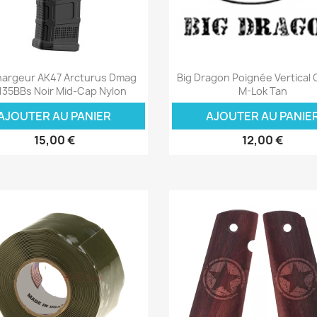
Aperçu rapide
Aperçu rapide


argeur AK47 Arcturus Dmag
Big Dragon Poignée Vertical
135BBs Noir Mid-Cap Nylon
M-Lok Tan
AJOUTER AU PANIER
AJOUTER AU PANIE
15,00 €
12,00 €