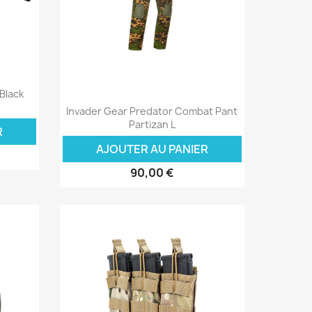
Black
Aperçu rapide

Invader Gear Predator Combat Pant
Partizan L
R
AJOUTER AU PANIER
90,00 €