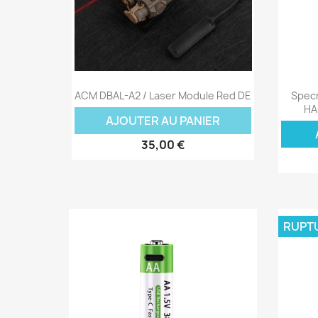
Aperçu rapide

ACM DBAL-A2 / Laser Module Red DE
Spec
HA
AJOUTER AU PANIER
35,00 €
RUPT