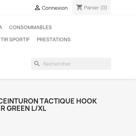
shopping_cart

Panier
(0)
Connexion
A
CONSOMMABLES
 TIR SPORTIF
PRESTATIONS
search
CEINTURON TACTIQUE HOOK
R GREEN L/XL