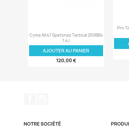
Pro Ta
Aperçu rapide

Cyma AK47 Spetsnaz Tactical 200BBs
1.4J
AJOUTER AU PANIER
120,00 €
Facebook
Instagram
NOTRE SOCIÉTÉ
PRODU