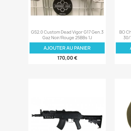
Aperçu rapide

GS2.0 Custom Dead Vigor G17 Gen.3
BO Ch
Gaz Noir/Rouge 25BBs 1J
30/
AJOUTER AU PANIER
170,00 €