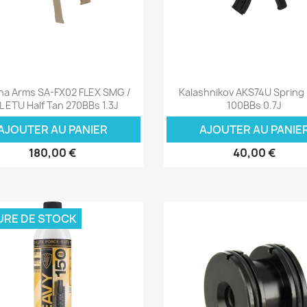
Aperçu rapide
Aperçu rapide


na Arms SA-FX02 FLEX SMG /
Kalashnikov AKS74U Spring 
L ETU Half Tan 270BBs 1.3J
100BBs 0.7J
AJOUTER AU PANIER
AJOUTER AU PANIE
180,00 €
40,00 €
URE DE STOCK