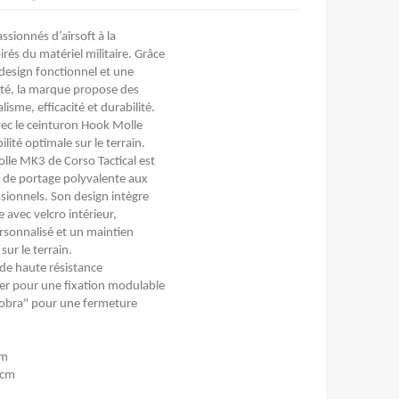
ssionnés d’airsoft à la
rés du matériel militaire. Grâce
design fonctionnel et une
ité, la marque propose des
isme, efficacité et durabilité.
vec le ceinturon Hook Molle
ité optimale sur le terrain.
lle MK3 de Corso Tactical est
n de portage polyvalente aux
ssionnels. Son design intègre
avec velcro intérieur,
sonnalisé et un maintien
ur le terrain.
de haute résistance​
r pour une fixation modulable​
cobra" pour une fermeture
m​
cm​