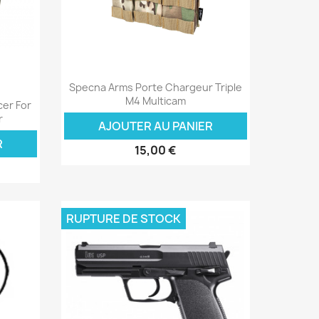
Aperçu rapide

Specna Arms Porte Chargeur Triple
M4 Multicam
cer For
r
AJOUTER AU PANIER
R
15,00 €
RUPTURE DE STOCK