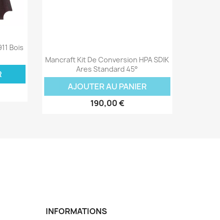
911 Bois
Aperçu rapide

Mancraft Kit De Conversion HPA SDIK
Ares Standard 45°
R
AJOUTER AU PANIER
190,00 €
INFORMATIONS