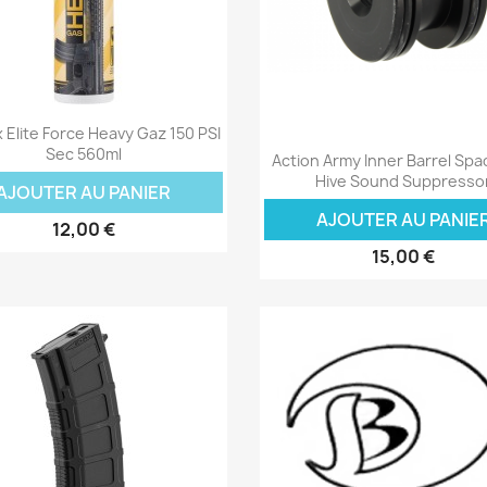
Aperçu rapide

Elite Force Heavy Gaz 150 PSI
Aperçu rapide

Sec 560ml
Action Army Inner Barrel Spa
Hive Sound Suppresso
AJOUTER AU PANIER
AJOUTER AU PANIE
12,00 €
15,00 €