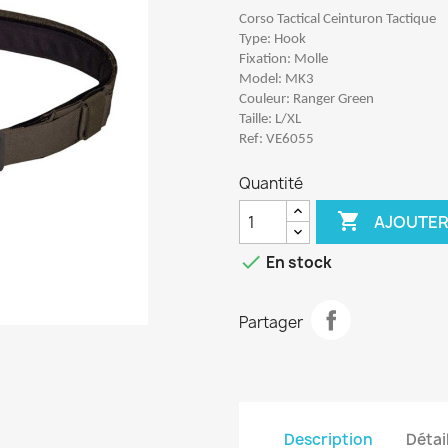
Corso Tactical Ceinturon Tactique
Type: Hook
Fixation: Molle
Model: MK3
Couleur: Ranger Green
Taille: L/XL
Ref: VE6055
Quantité

AJOUTER

En stock
Partager
Description
Détai