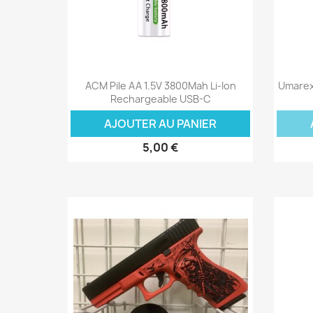
Aperçu rapide

ACM Pile AA 1.5V 3800Mah Li-Ion
Umarex 
Rechargeable USB-C
AJOUTER AU PANIER
5,00 €