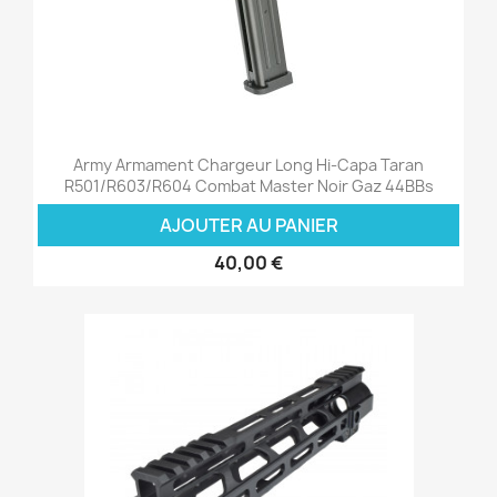
Army Armament Chargeur Long Hi-Capa Taran
R501/R603/R604 Combat Master Noir Gaz 44BBs
AJOUTER AU PANIER
40,00 €