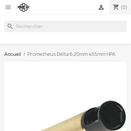
shopping_cart


(0)
search
Accueil
Prometheus Delta 6.20mm 455mm HPA