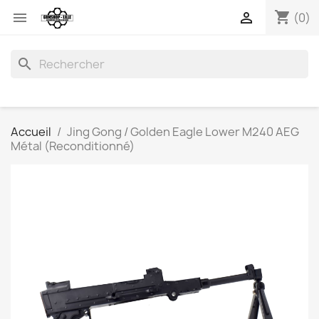
shopping_cart


(0)
search
Accueil
Jing Gong / Golden Eagle Lower M240 AEG
Métal (Reconditionné)