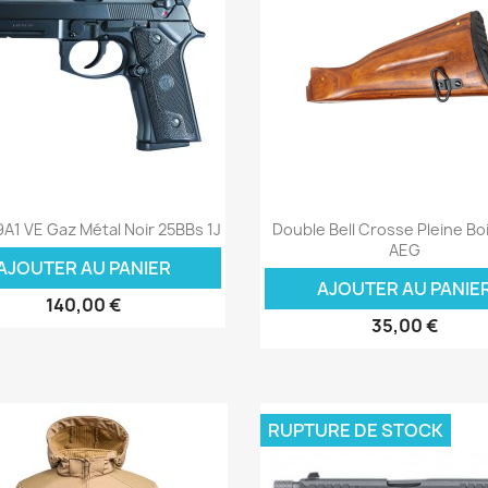
Aperçu rapide
Aperçu rapide


A1 VE Gaz Métal Noir 25BBs 1J
Double Bell Crosse Pleine Bo
AEG
AJOUTER AU PANIER
AJOUTER AU PANIE
140,00 €
35,00 €
RUPTURE DE STOCK