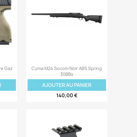
Aperçu rapide

re Gaz
Cyma M24 Socom Noir ABS Spring
30BBs
R
AJOUTER AU PANIER
140,00 €