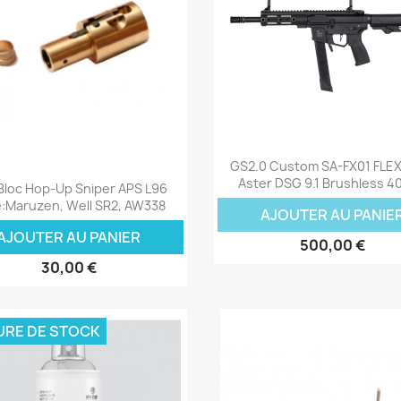
Aperçu rapide

GS2.0 Custom SA-FX01 FLEX
Aperçu rapide

Aster DSG 9.1 Brushless 4
Bloc Hop-Up Sniper APS L96
:Maruzen, Well SR2, AW338
AJOUTER AU PANIE
AJOUTER AU PANIER
500,00 €
30,00 €
URE DE STOCK