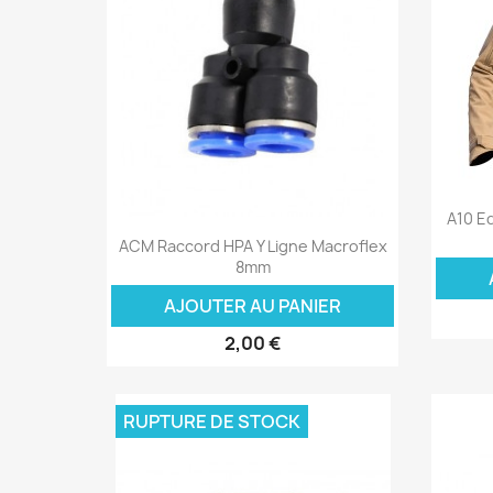
A10 E
Aperçu rapide

ACM Raccord HPA Y Ligne Macroflex
8mm
AJOUTER AU PANIER
2,00 €
RUPTURE DE STOCK