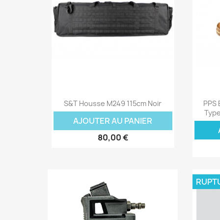
Aperçu rapide

S&T Housse M249 115cm Noir
PPS 
Type
AJOUTER AU PANIER
80,00 €
RUPT