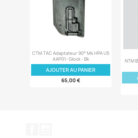
Aperçu rapide

CTM.TAC Adaptateur 90° M4 HPA US
AAP01- Glock - Bk
NTM Bo
AJOUTER AU PANIER
65,00 €
Facebook
Instagram