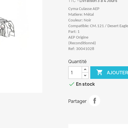
TTC
Livraison 3 à 4 Jours
Cyma Culasse AEP
Matiere: Métal
Couleur: Noir
Compatible: CM.121 / Desert Eagl
Part: 1
AEP Origine
(Reconditionné)
Ref: 30041028
Quantité

AJOUTER

En stock
Partager