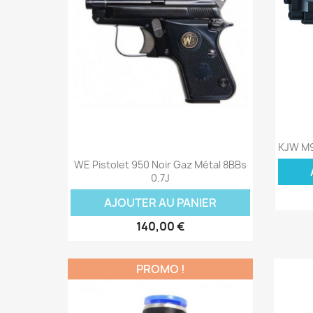
KJW M9
Aperçu rapide

WE Pistolet 950 Noir Gaz Métal 8BBs
0.7J
AJOUTER AU PANIER
140,00 €
PROMO !