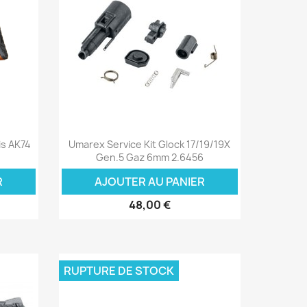
Aperçu rapide

is AK74
Umarex Service Kit Glock 17/19/19X
Gen.5 Gaz 6mm 2.6456
R
AJOUTER AU PANIER
48,00 €
RUPTURE DE STOCK