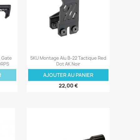
Aperçu rapide

 Gate
5KU Montage Alu B-22 Tactique Red
0RPS
Dot AK Noir
R
AJOUTER AU PANIER
22,00 €