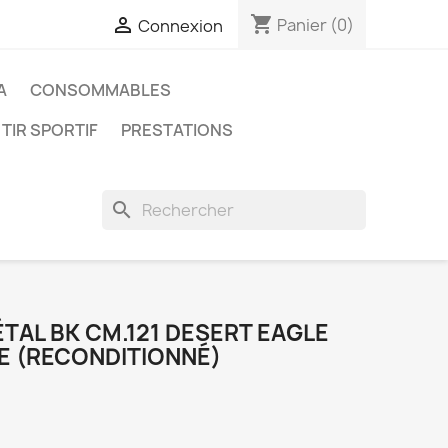
shopping_cart

Panier
(0)
Connexion
A
CONSOMMABLES
 TIR SPORTIF
PRESTATIONS
search
TAL BK CM.121 DESERT EAGLE
NE (RECONDITIONNÉ)