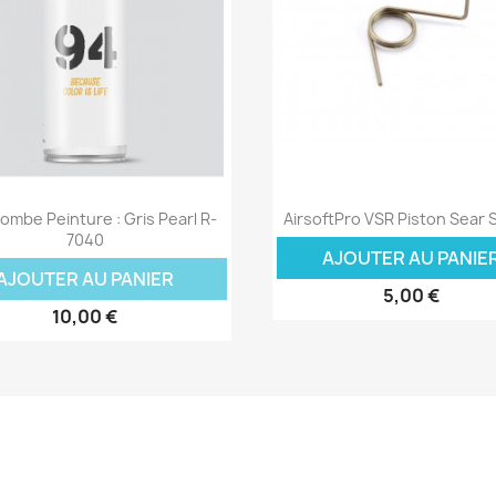
Aperçu rapide
Aperçu rapide


mbe Peinture : Gris Pearl R-
AirsoftPro VSR Piston Sear 
7040
AJOUTER AU PANIE
AJOUTER AU PANIER
5,00 €
10,00 €