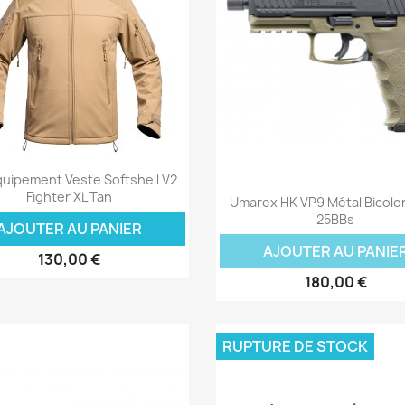
Aperçu rapide

quipement Veste Softshell V2
Aperçu rapide

Fighter XL Tan
Umarex HK VP9 Métal Bicolo
25BBs
AJOUTER AU PANIER
AJOUTER AU PANIE
130,00 €
180,00 €
RUPTURE DE STOCK