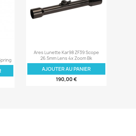
Aperçu rapide

Ares Lunette Kar98 ZF39 Scope
26.5mm Lens 4x Zoom Bk
Spring
AJOUTER AU PANIER
R
190,00 €