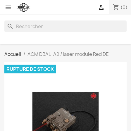
shopping_cart


(0)
search
Accueil
ACM DBAL-A2 / laser module Red DE
RUPTURE DE STOCK