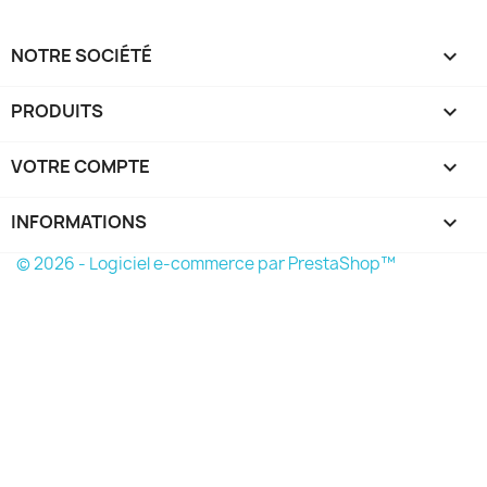
NOTRE SOCIÉTÉ

PRODUITS

VOTRE COMPTE

INFORMATIONS
keyboard_arrow_down
© 2026 - Logiciel e-commerce par PrestaShop™