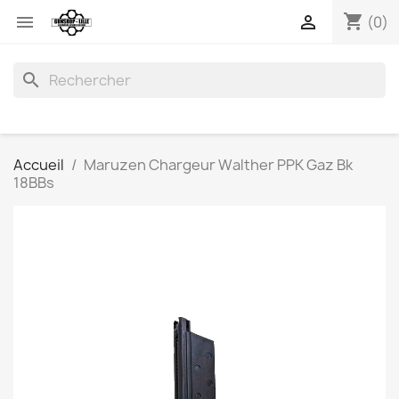
shopping_cart


(0)
search
Accueil
Maruzen Chargeur Walther PPK Gaz Bk
18BBs