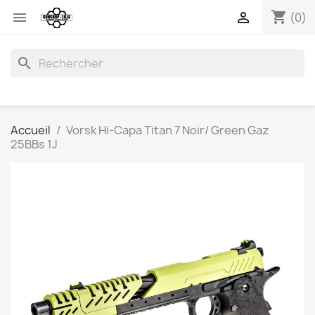
shopping_cart


(0)
search
Accueil
Vorsk Hi-Capa Titan 7 Noir/ Green Gaz
25BBs 1J