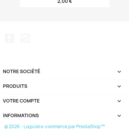
2,00 €
Facebook
Instagram
NOTRE SOCIÉTÉ

PRODUITS

VOTRE COMPTE

INFORMATIONS
keyboard_arrow_down
© 2026 - Logiciel e-commerce par PrestaShop™