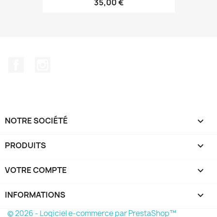
35,00 €
Facebook
Instagram
NOTRE SOCIÉTÉ

PRODUITS

VOTRE COMPTE

INFORMATIONS
keyboard_arrow_down
© 2026 - Logiciel e-commerce par PrestaShop™