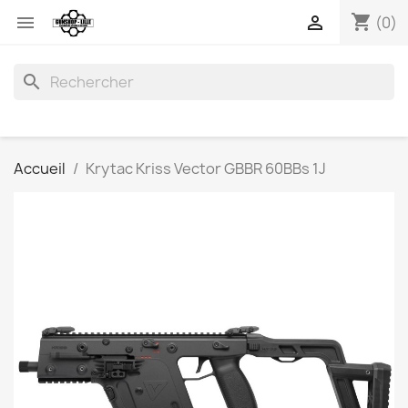
shopping_cart


(0)
search
Accueil
Krytac Kriss Vector GBBR 60BBs 1J