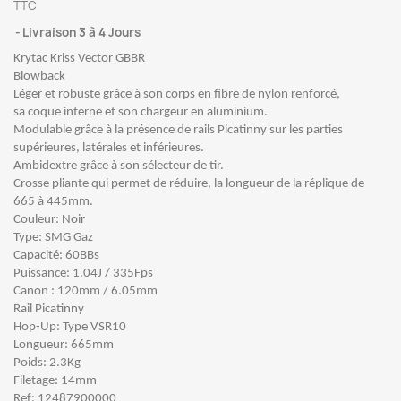
TTC
Livraison 3 à 4 Jours
Krytac Kriss Vector GBBR
Blowback
Léger et robuste grâce à son corps en fibre de nylon renforcé,
sa coque interne et son chargeur en aluminium.
Modulable grâce à la présence de rails Picatinny sur les parties
supérieures, latérales et inférieures.
Ambidextre grâce à son sélecteur de tir.
Crosse pliante qui permet de réduire, la longueur de la réplique de
665 à 445mm.
Couleur: Noir
Type: SMG Gaz
Capacité: 60BBs
Puissance: 1.04J / 335Fps
Canon : 120mm / 6.05mm
Rail Picatinny
Hop-Up: Type VSR10
Longueur: 665mm
Poids: 2.3Kg
Filetage: 14mm-
Ref: 12487900000