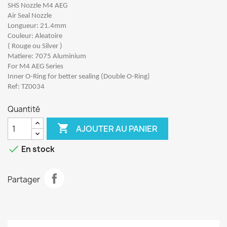
SHS Nozzle M4 AEG
Air Seal Nozzle
Longueur: 21.4mm
Couleur: Aleatoire
( Rouge ou Silver )
Matiere: 7075 Aluminium
For M4 AEG Series
Inner O-Ring for better sealing (Double O-Ring)
Ref: TZ0034
Quantité

AJOUTER AU PANIER

En stock
Partager