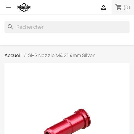
shopping_cart


(0)
search
Accueil
SHS Nozzle M4 21.4mm Silver