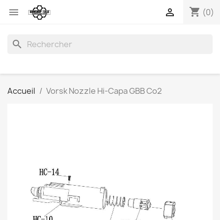
shopping_cart


(0)
search
Accueil
Vorsk Nozzle Hi-Capa GBB Co2