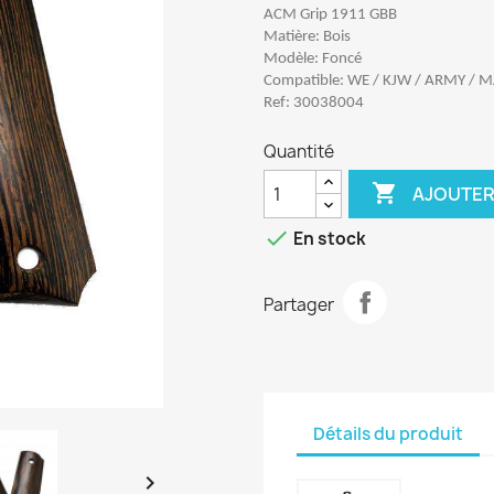
ACM Grip 1911 GBB
Matière: Bois
Modèle: Foncé
Compatible: WE / KJW / ARMY / MA
Ref: 30038004
Quantité

AJOUTER

En stock
Partager
Détails du produit
