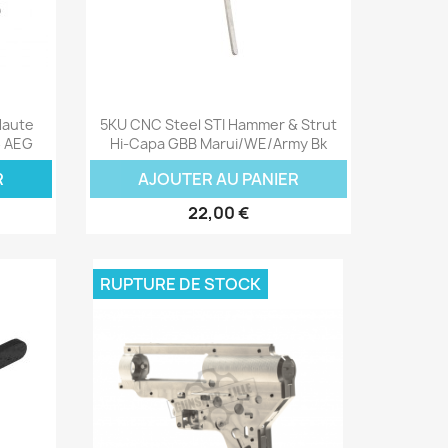
Aperçu rapide

Haute
5KU CNC Steel STI Hammer & Strut
6 AEG
Hi-Capa GBB Marui/WE/Army Bk
R
AJOUTER AU PANIER
22,00 €
RUPTURE DE STOCK