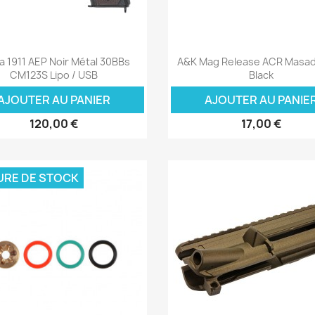
Aperçu rapide
Aperçu rapide


 1911 AEP Noir Métal 30BBs
A&K Mag Release ACR Masa
CM123S Lipo / USB
Black
AJOUTER AU PANIER
AJOUTER AU PANIE
120,00 €
17,00 €
URE DE STOCK