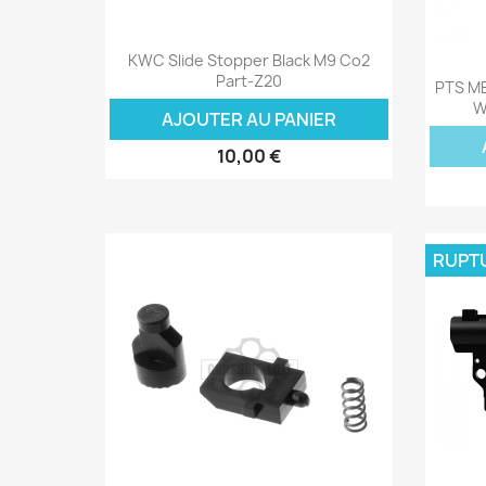
Aperçu rapide

KWC Slide Stopper Black M9 Co2
Part-Z20
PTS ME
W
AJOUTER AU PANIER
10,00 €
RUPT