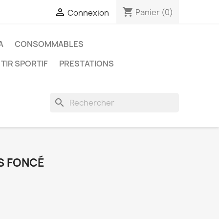
shopping_cart

Panier
(0)
Connexion
A
CONSOMMABLES
 TIR SPORTIF
PRESTATIONS
search
IS FONCÉ