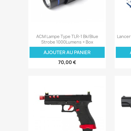
Aperçu rapide

ACM Lampe Type TLR-1 Bk/Blue
Lancer 
Strobe 1000Lumens + Box
AJOUTER AU PANIER
70,00 €