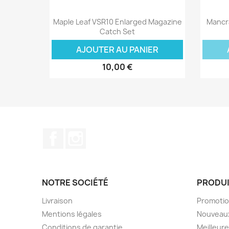
Aperçu rapide

Maple Leaf VSR10 Enlarged Magazine
Mancra
Catch Set
AJOUTER AU PANIER
10,00 €
Facebook
Instagram
NOTRE SOCIÉTÉ
PRODU
Livraison
Promoti
Mentions légales
Nouveaux
Conditions de garantie
Meilleur