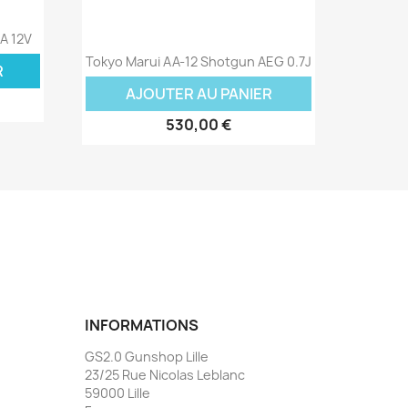
GA 12V
Aperçu rapide

Tokyo Marui AA-12 Shotgun AEG 0.7J
R
AJOUTER AU PANIER
530,00 €
INFORMATIONS
GS2.0 Gunshop Lille
23/25 Rue Nicolas Leblanc
59000 Lille