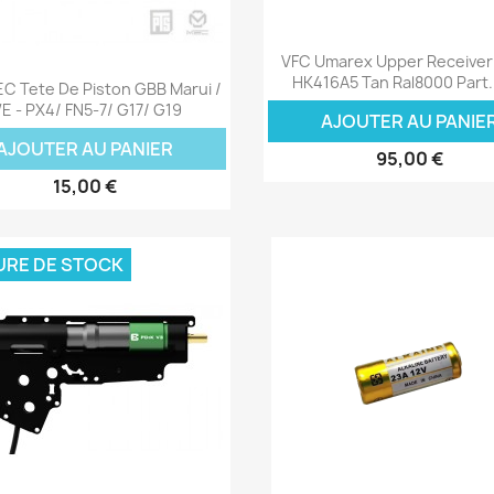
Aperçu rapide

VFC Umarex Upper Receive
Aperçu rapide

HK416A5 Tan Ral8000 Part
C Tete De Piston GBB Marui /
E - PX4/ FN5-7/ G17/ G19
AJOUTER AU PANIE
AJOUTER AU PANIER
95,00 €
15,00 €
URE DE STOCK