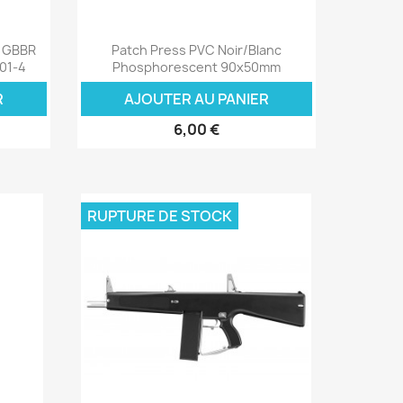
Aperçu rapide

r GBBR
Patch Press PVC Noir/Blanc
.01-4
Phosphorescent 90x50mm
R
AJOUTER AU PANIER
6,00 €
RUPTURE DE STOCK