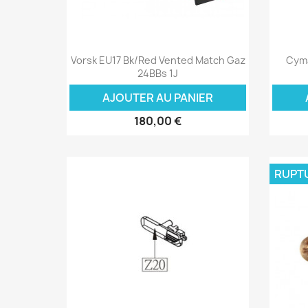
Aperçu rapide

Vorsk EU17 Bk/Red Vented Match Gaz
Cyma
24BBs 1J
AJOUTER AU PANIER
180,00 €
RUPT