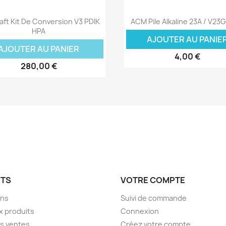
Aperçu rapide
Aperçu rapide


ft Kit De Conversion V3 PDIK
ACM Pile Alkaline 23A / V23
HPA
AJOUTER AU PANIE
AJOUTER AU PANIER
4,00 €
280,00 €
ITS
VOTRE COMPTE
ons
Suivi de commande
 produits
Connexion
es ventes
Créez votre compte