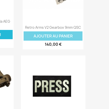
da AEG
Aperçu rapide

Retro Arms V2 Gearbox 9mm QSC
R
AJOUTER AU PANIER
140,00 €