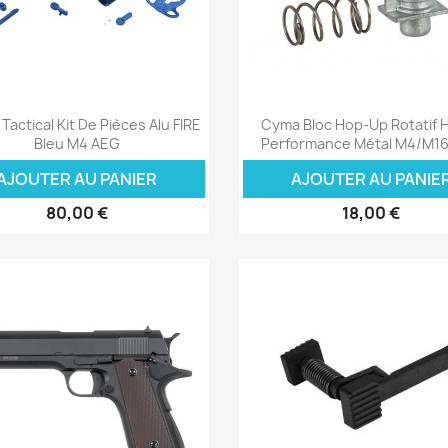
Aperçu rapide
Aperçu rapide


Tactical Kit De Pièces Alu FIRE
Cyma Bloc Hop-Up Rotatif 
Bleu M4 AEG
Performance Métal M4/M1
AJOUTER AU PANIER
AJOUTER AU PANIE
80,00 €
18,00 €