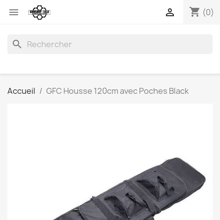
shopping_cart


(0)
search
Accueil
GFC Housse 120cm avec Poches Black