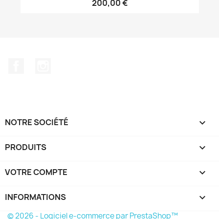
200,00 €
Facebook
Instagram
NOTRE SOCIÉTÉ

PRODUITS

VOTRE COMPTE

INFORMATIONS
keyboard_arrow_down
© 2026 - Logiciel e-commerce par PrestaShop™